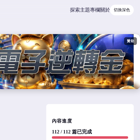
探索
主題
專欄
關於
切換深色
贊助
內容進度
112 / 112 篇已完成