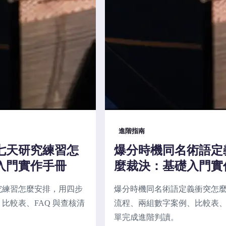
進階指南
七天研究練習怎
爆分時機同名術語定
入門實作手冊
麼裁決：基礎入門實
究練習怎麼安排，用四步
爆分時機同名術語定義衝突怎
比較表、FAQ 與查核清
流程、兩組數字案例、比較表、F
單完成進階判讀。