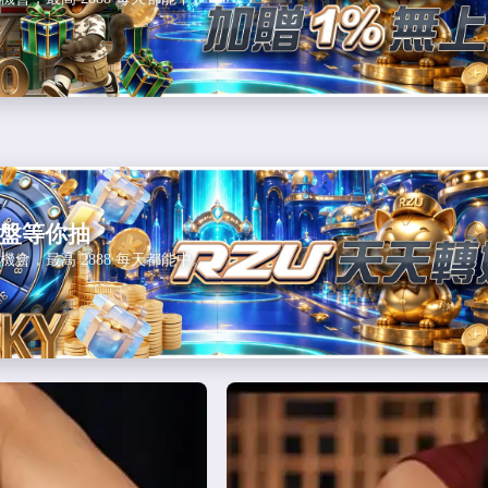
盤等你抽
盤機會，最高 2888 每天都能中。