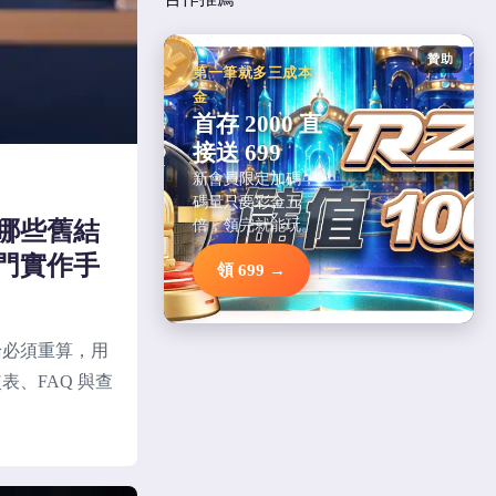
贊助
第一筆就多三成本
金
首存 2000 直
接送 699
新會員限定加碼，
碼量只要彩金五
倍，領完就能玩。
哪些舊結
門實作手
領 699 →
論必須重算，用
、FAQ 與查