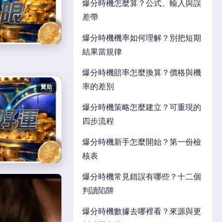
爆分時機怎麼算？公式、輸入與誤
差帶
爆分時機機率如何理解？別把短期
結果當規律
爆分時機賠率怎麼換算？價格與機
率的差別
贊助
爆分時機策略怎麼建立？可重現的
四步流程
爆分時機新手怎麼開始？第一份檢
核表
爆分時機常見錯誤有哪些？十二個
判讀陷阱
爆分時機數據去哪裡看？來源與更