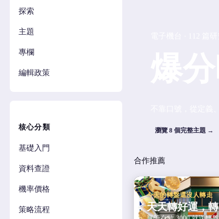
探索
主題
電子機台 · 112 篇
專欄
爆分
編輯政策
不靠口號，從定義
核心分類
瀏覽 8 個完整主題 →
基礎入門
合作推薦
資料查證
機率價格
今天的轉盤還沒人轉走
天天轉好運，轉
策略流程
單筆存款 3000 就送轉