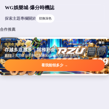
WG娛樂城-爆分時機誌
探索
主題
專欄
關於
切換深色
合作推薦
贊助
你現在卡在哪一階？
存越多送越多，階梯彩金
累積儲值達標自動解鎖對應彩金，階梯越高送越狠。
看我能領多少 →