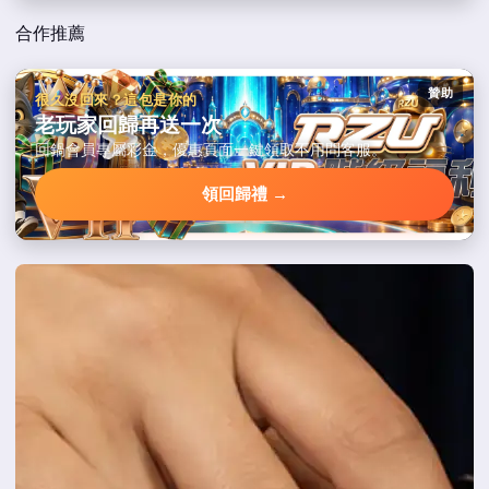
合作推薦
贊助
很久沒回來？這包是你的
老玩家回歸再送一次
回鍋會員專屬彩金，優惠頁面一鍵領取不用問客服。
領回歸禮 →