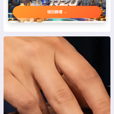
回鍋會員專屬彩金，優惠頁面一鍵領取不用問客服。
領回歸禮 →