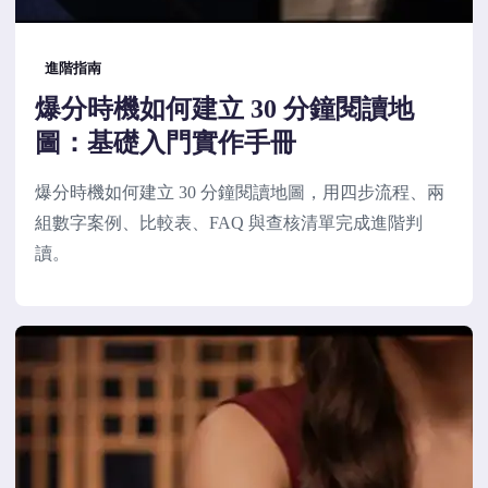
進階指南
爆分時機如何建立 30 分鐘閱讀地
圖：基礎入門實作手冊
爆分時機如何建立 30 分鐘閱讀地圖，用四步流程、兩
組數字案例、比較表、FAQ 與查核清單完成進階判
讀。