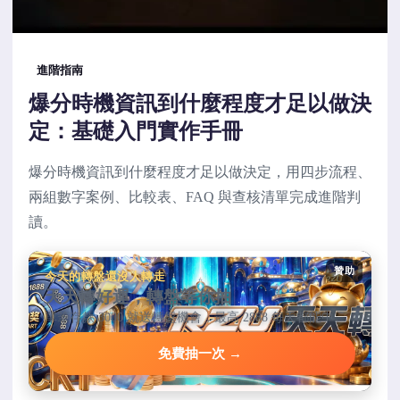
進階指南
爆分時機資訊到什麼程度才足以做決
定：基礎入門實作手冊
爆分時機資訊到什麼程度才足以做決定，用四步流程、
兩組數字案例、比較表、FAQ 與查核清單完成進階判
讀。
贊助
今天的轉盤還沒人轉走
天天轉好運，轉盤等你抽
單筆存款 3000 就送轉盤機會，最高 2888 每天都能中。
免費抽一次 →