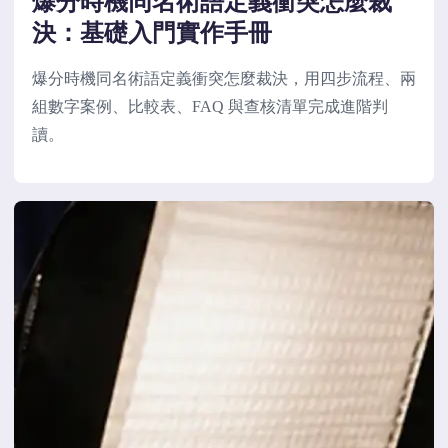
爆分時機同名術語定義衝突怎麼裁
決：基礎入門實作手冊
爆分時機同名術語定義衝突怎麼裁決，用四步流程、兩
組數字案例、比較表、FAQ 與查核清單完成進階判
讀。