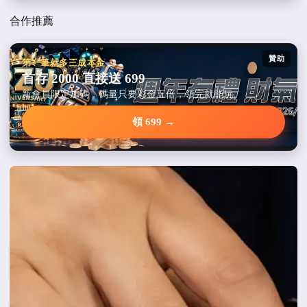
合作推薦
贊助
第一筆就多三成本金
首存 2000 直接送 699
新會員限定加碼，碼量只要彩金五倍，領完就能玩。
領 699 →