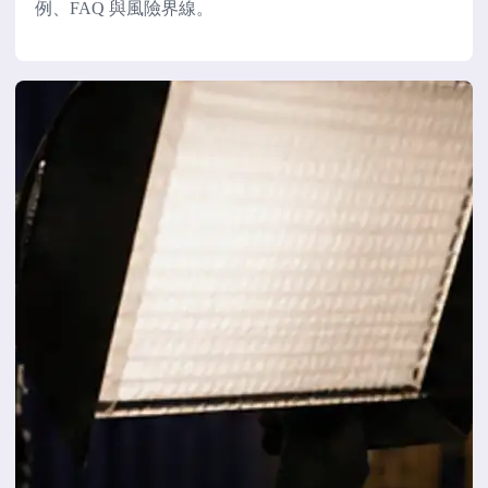
例、FAQ 與風險界線。