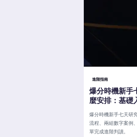
進階指南
爆分時機新手
麼安排：基礎
爆分時機新手七天研
流程、兩組數字案例、
單完成進階判讀。