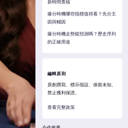
新時間查核
爆分時機哪些指標值得看？先分主
因與輔因
爆分時機走勢能預測嗎？歷史序列
的正確用途
編輯原則
原創撰寫、標示假設、保留未知、
禁止獲利保證。
查看完整政策
合作推薦