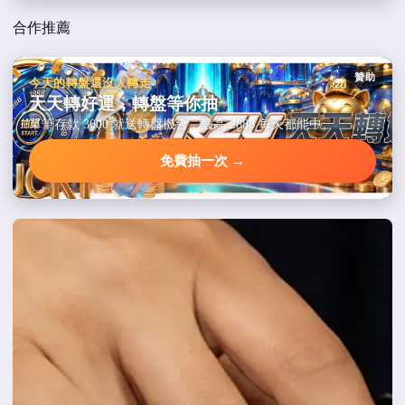
合作推薦
贊助
今天的轉盤還沒人轉走
天天轉好運，轉盤等你抽
單筆存款 3000 就送轉盤機會，最高 2888 每天都能中。
免費抽一次 →