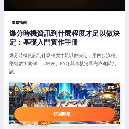
進階指南
爆分時機資訊到什麼程度才足以做決
定：基礎入門實作手冊
爆分時機資訊到什麼程度才足以做決定，用四步流程、
兩組數字案例、比較表、FAQ 與查核清單完成進階判
讀。
贊助
很久沒回來？這包是你的
老玩家回歸再送一次
回鍋會員專屬彩金，優惠頁面一鍵領取不用問客服。
領回歸禮 →