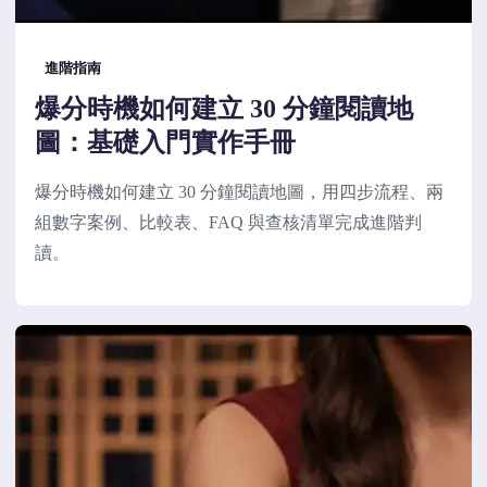
進階指南
爆分時機如何建立 30 分鐘閱讀地
圖：基礎入門實作手冊
爆分時機如何建立 30 分鐘閱讀地圖，用四步流程、兩
組數字案例、比較表、FAQ 與查核清單完成進階判
讀。