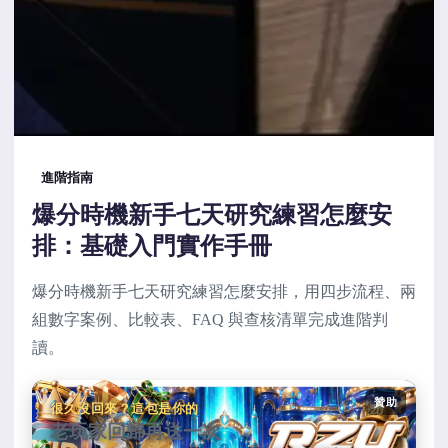
進階指南
爆分時機新手七天研究練習怎麼安
排：基礎入門實作手冊
爆分時機新手七天研究練習怎麼安排，用四步流程、兩
組數字案例、比較表、FAQ 與查核清單完成進階判
讀。
贊助
很久沒回來？這包是你的
老玩家回歸再送一次