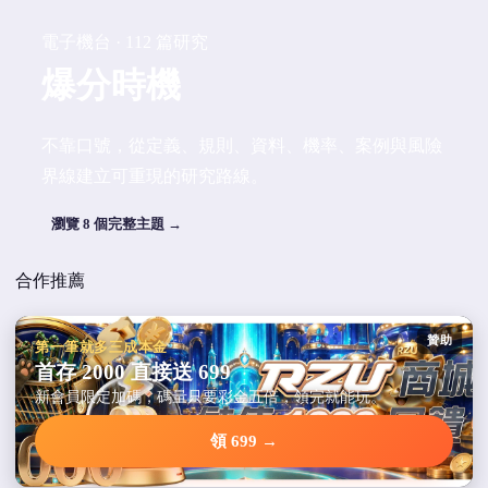
電子機台 · 112 篇研究
爆分時機
不靠口號，從定義、規則、資料、機率、案例與風險
界線建立可重現的研究路線。
瀏覽 8 個完整主題 →
合作推薦
贊助
第一筆就多三成本金
首存 2000 直接送 699
新會員限定加碼，碼量只要彩金五倍，領完就能玩。
領 699 →