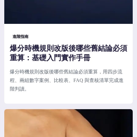
進階指南
爆分時機規則改版後哪些舊結論必須
重算：基礎入門實作手冊
爆分時機規則改版後哪些舊結論必須重算，用四步流
程、兩組數字案例、比較表、FAQ 與查核清單完成進
階判讀。