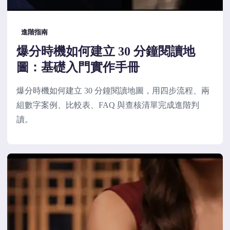
進階指南
爆分時機如何建立 30 分鐘閱讀地
圖：基礎入門實作手冊
爆分時機如何建立 30 分鐘閱讀地圖，用四步流程、兩
組數字案例、比較表、FAQ 與查核清單完成進階判
讀。