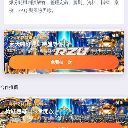
爆分時機判讀解答：整理定義、規則、資料、指標、案
例、FAQ 與風險界線。
贊助
今天的轉盤還沒人轉走
天天轉好運，轉盤等你抽
單筆存款 3000 就送轉盤機會，最高 2888 每天都能中。
免費抽一次 →
合作推薦
贊助
手慢的人只能看別人領
搶紅包每日限量開放
當日存款達標即可到首頁搶紅包，手速決定金額。