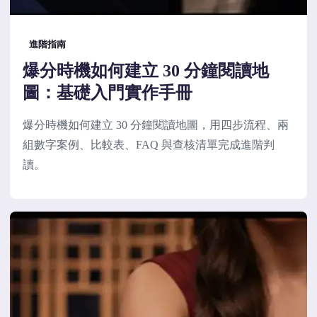
進階指南
爆分時機如何建立 30 分鐘閱讀地
圖：基礎入門實作手冊
爆分時機如何建立 30 分鐘閱讀地圖，用四步流程、兩
組數字案例、比較表、FAQ 與查核清單完成進階判
讀。