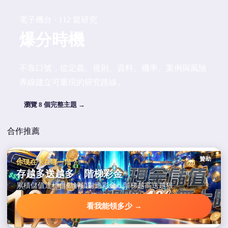
電子機台 · 112 篇研究
爆分時機
不靠口號，從定義、規則、資料、機率、案例與風險
界線建立可重現的研究路線。
瀏覽 8 個完整主題 →
合作推薦
贊助
你現在卡在哪一階？
存越多送越多，階梯彩金
累積儲值達標自動解鎖對應彩金，階梯越高送越狠。
看我能領多少 →