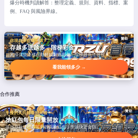
爆分時機判讀解答：整理定義、規則、資料、指標、案
例、FAQ 與風險界線。
贊助
你現在卡在哪一階？
存越多送越多，階梯彩金
累積儲值達標自動解鎖對應彩金，階梯越高送越狠。
看我能領多少 →
合作推薦
贊助
手慢的人只能看別人領
搶紅包每日限量開放
當日存款達標即可到首頁搶紅包，手速決定金額。