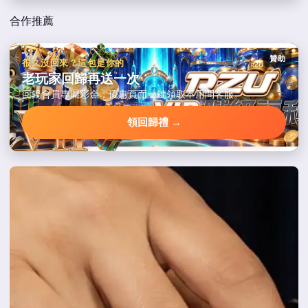
合作推薦
贊助
很久沒回來？這包是你的
老玩家回歸再送一次
回鍋會員專屬彩金，優惠頁面一鍵領取不用問客服。
領回歸禮 →