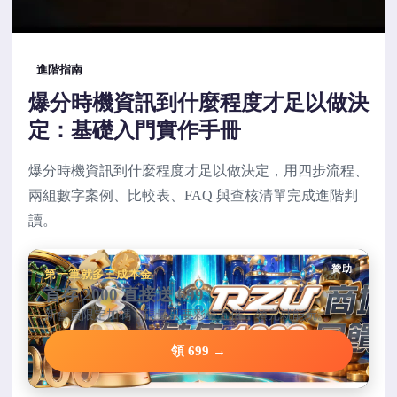
進階指南
爆分時機資訊到什麼程度才足以做決
定：基礎入門實作手冊
爆分時機資訊到什麼程度才足以做決定，用四步流程、
兩組數字案例、比較表、FAQ 與查核清單完成進階判
讀。
贊助
第一筆就多三成本金
首存 2000 直接送 699
新會員限定加碼，碼量只要彩金五倍，領完就能玩。
領 699 →