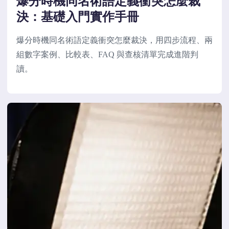
爆分時機同名術語定義衝突怎麼裁
決：基礎入門實作手冊
爆分時機同名術語定義衝突怎麼裁決，用四步流程、兩
組數字案例、比較表、FAQ 與查核清單完成進階判
讀。