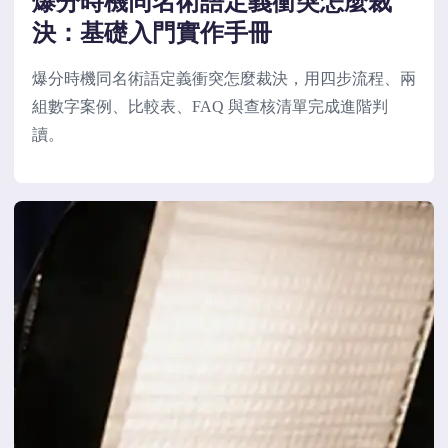
爆分時機同名術語定義衝突怎麼裁
決：基礎入門實作手冊
爆分時機同名術語定義衝突怎麼裁決，用四步流程、兩
組數字案例、比較表、FAQ 與查核清單完成進階判
讀。