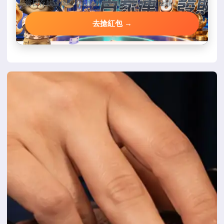
當日存款達標即可到首頁搶紅包，手速決定金額。
去搶紅包 →