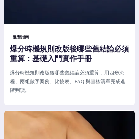
進階指南
爆分時機規則改版後哪些舊結論必須
重算：基礎入門實作手冊
爆分時機規則改版後哪些舊結論必須重算，用四步流
程、兩組數字案例、比較表、FAQ 與查核清單完成進
階判讀。