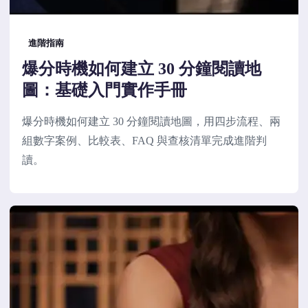
進階指南
爆分時機如何建立 30 分鐘閱讀地
圖：基礎入門實作手冊
爆分時機如何建立 30 分鐘閱讀地圖，用四步流程、兩
組數字案例、比較表、FAQ 與查核清單完成進階判
讀。