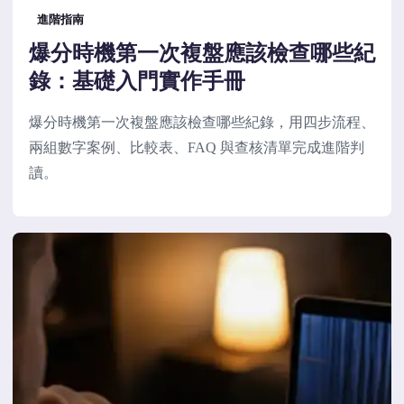
進階指南
爆分時機第一次複盤應該檢查哪些紀
錄：基礎入門實作手冊
爆分時機第一次複盤應該檢查哪些紀錄，用四步流程、
兩組數字案例、比較表、FAQ 與查核清單完成進階判
讀。