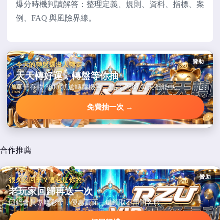
爆分時機判讀解答：整理定義、規則、資料、指標、案
例、FAQ 與風險界線。
贊助
今天的轉盤還沒人轉走
天天轉好運，轉盤等你抽
單筆存款 3000 就送轉盤機會，最高 2888 每天都能中。
免費抽一次 →
合作推薦
贊助
很久沒回來？這包是你的
老玩家回歸再送一次
回鍋會員專屬彩金，優惠頁面一鍵領取不用問客服。