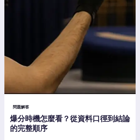
問題解答
爆分時機怎麼看？從資料口徑到結論
的完整順序