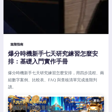
進階指南
爆分時機新手七天研究練習怎麼安
排：基礎入門實作手冊
爆分時機新手七天研究練習怎麼安排，用四步流程、兩
組數字案例、比較表、FAQ 與查核清單完成進階判
讀。
贊助
手慢的人只能看別人領
搶紅包每日限量開放