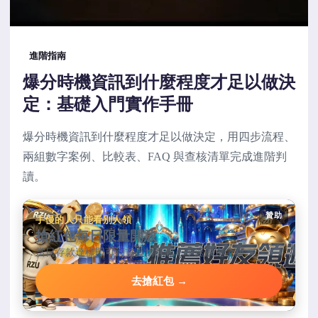
進階指南
爆分時機資訊到什麼程度才足以做決
定：基礎入門實作手冊
爆分時機資訊到什麼程度才足以做決定，用四步流程、
兩組數字案例、比較表、FAQ 與查核清單完成進階判
讀。
贊助
手慢的人只能看別人領
搶紅包每日限量開放
當日存款達標即可到首頁搶紅包，手速決定金額。
去搶紅包 →