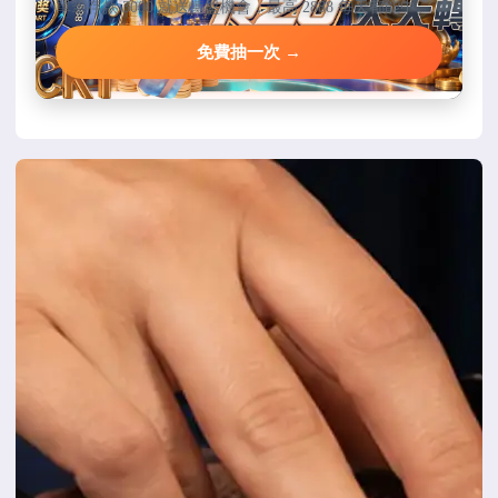
單筆存款 3000 就送轉盤機會，最高 2888 每天都能中。
免費抽一次 →