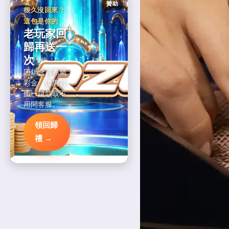
贊助
很久沒回來？
這包是你的
老玩家回
歸再送一
次
回鍋會員專屬
彩金，優惠頁
面一鍵領取不
用問客服。
領回歸
禮 →