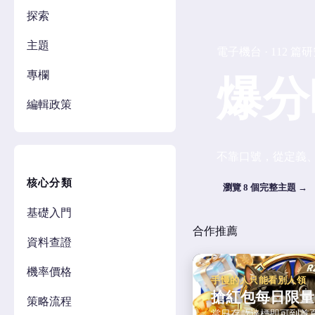
探索
主題
電子機台 · 112 篇
專欄
爆分
編輯政策
不靠口號，從定義
核心分類
瀏覽 8 個完整主題 →
基礎入門
合作推薦
資料查證
機率價格
手慢的人只能看別人領
搶紅包每日限量
策略流程
當日存款達標即可到首