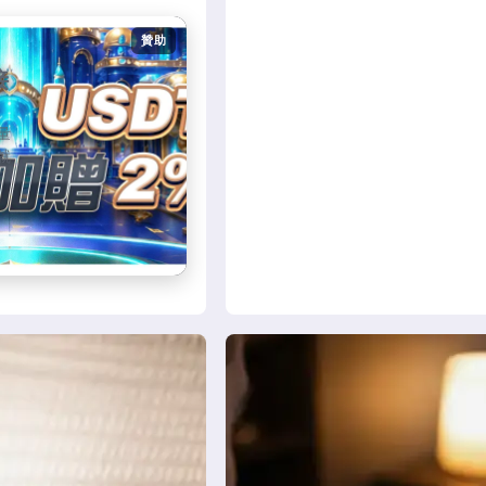
贊助
接
量
就