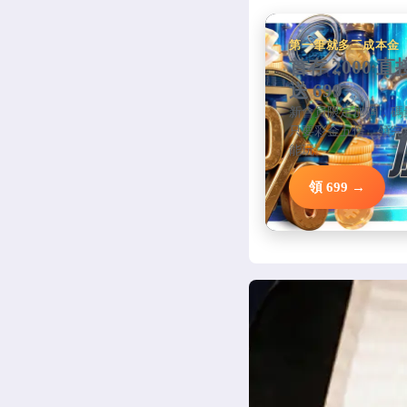
第一筆就多三成本金
首存 2000 直
送 699
新會員限定加碼，碼
只要彩金五倍，領完
能玩。
領 699 →