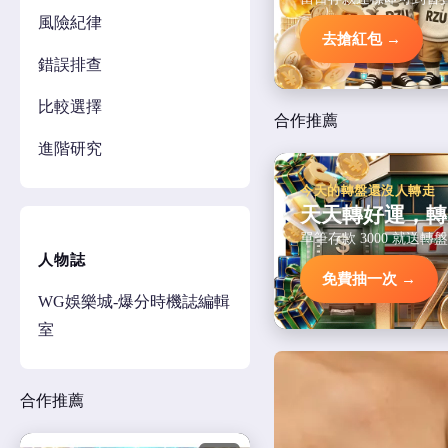
風險紀律
去搶紅包 →
錯誤排查
比較選擇
合作推薦
進階研究
今天的轉盤還沒人轉走
天天轉好運，轉
單筆存款 3000 就送轉
人物誌
免費抽一次 →
WG娛樂城-爆分時機誌編輯
室
合作推薦