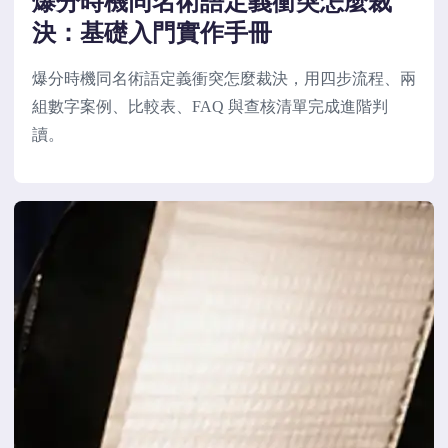
爆分時機同名術語定義衝突怎麼裁
決：基礎入門實作手冊
爆分時機同名術語定義衝突怎麼裁決，用四步流程、兩
組數字案例、比較表、FAQ 與查核清單完成進階判
讀。