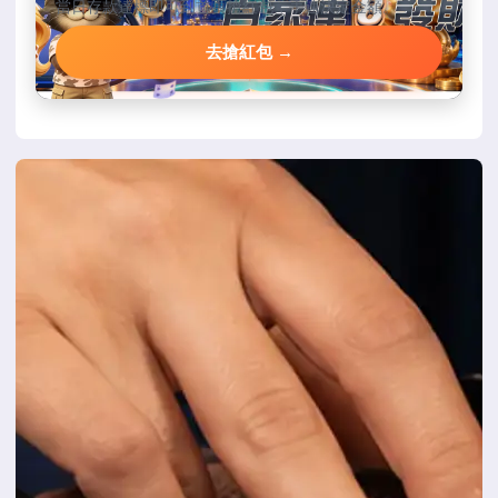
當日存款達標即可到首頁搶紅包，手速決定金額。
去搶紅包 →