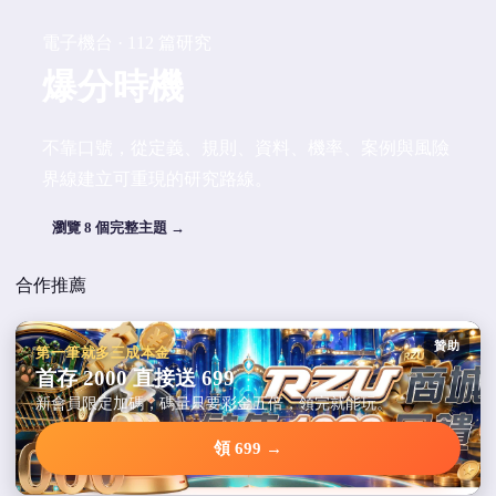
電子機台 · 112 篇研究
爆分時機
不靠口號，從定義、規則、資料、機率、案例與風險
界線建立可重現的研究路線。
瀏覽 8 個完整主題 →
合作推薦
贊助
第一筆就多三成本金
首存 2000 直接送 699
新會員限定加碼，碼量只要彩金五倍，領完就能玩。
領 699 →