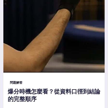
問題解答
爆分時機怎麼看？從資料口徑到結論
的完整順序