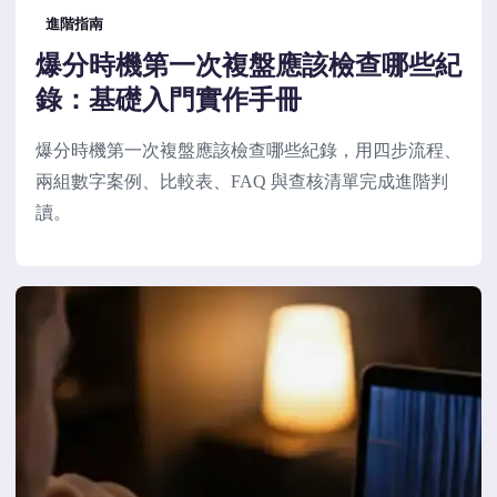
進階指南
爆分時機第一次複盤應該檢查哪些紀
錄：基礎入門實作手冊
爆分時機第一次複盤應該檢查哪些紀錄，用四步流程、
兩組數字案例、比較表、FAQ 與查核清單完成進階判
讀。