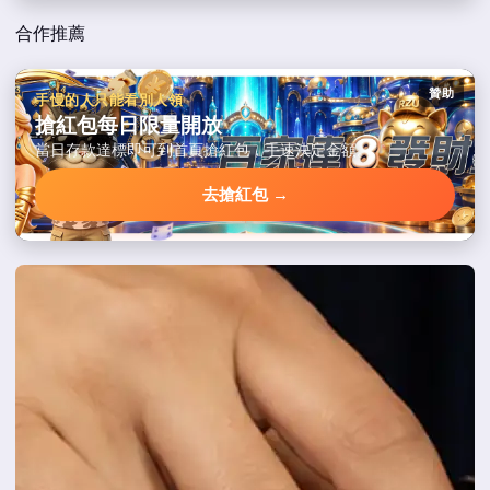
合作推薦
贊助
手慢的人只能看別人領
搶紅包每日限量開放
當日存款達標即可到首頁搶紅包，手速決定金額。
去搶紅包 →