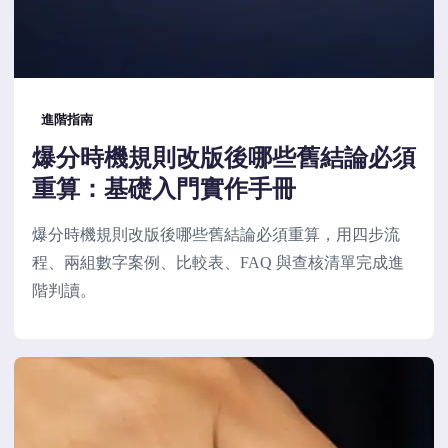
進階指南
爆分時機規則改版後哪些舊結論必須
重算：基礎入門實作手冊
爆分時機規則改版後哪些舊結論必須重算，用四步流
程、兩組數字案例、比較表、FAQ 與查核清單完成進
階判讀。