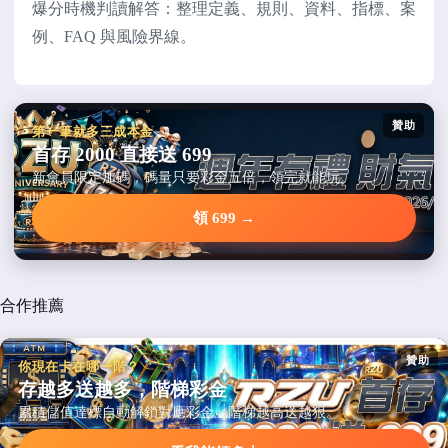
爆分時機判讀解答：整理定義、規則、資料、指標、案
例、FAQ 與風險界線。
贊助
第一筆就多三成本金
首存 2000 直接送 699
新會員限定加碼，碼量只要彩金五倍，領完就能玩。
領 699 →
合作推薦
贊助
你現在卡在哪一階？
存越多送越多，階梯彩金
累積儲值達標自動解鎖對應彩金，階梯越高送越狠。