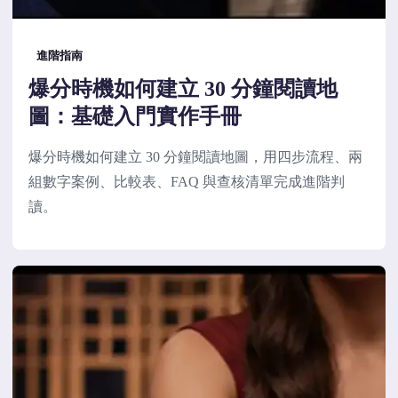
進階指南
爆分時機如何建立 30 分鐘閱讀地
圖：基礎入門實作手冊
爆分時機如何建立 30 分鐘閱讀地圖，用四步流程、兩
組數字案例、比較表、FAQ 與查核清單完成進階判
讀。