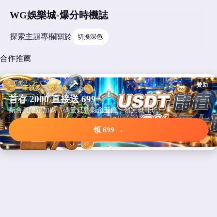
WG娛樂城-爆分時機誌
探索
主題
專欄
關於
切換深色
合作推薦
贊助
第一筆就多三成本金
首存 2000 直接送 699
新會員限定加碼，碼量只要彩金五倍，領完就能玩。
領 699 →