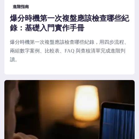
進階指南
爆分時機第一次複盤應該檢查哪些紀
錄：基礎入門實作手冊
爆分時機第一次複盤應該檢查哪些紀錄，用四步流程、
兩組數字案例、比較表、FAQ 與查核清單完成進階判
讀。