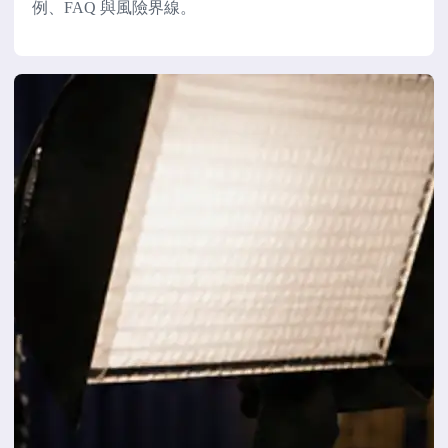
例、FAQ 與風險界線。