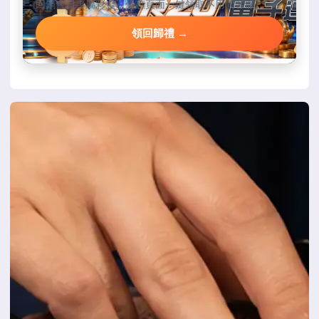
回鍋會員專屬彩金，優惠頁面一鍵領取不用問客服。
領回歸禮 →