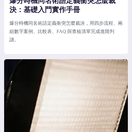
爆分時機同名術語定義衝突怎麼裁
決：基礎入門實作手冊
爆分時機同名術語定義衝突怎麼裁決，用四步流程、兩
組數字案例、比較表、FAQ 與查核清單完成進階判
讀。