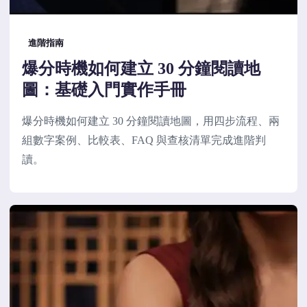
進階指南
爆分時機如何建立 30 分鐘閱讀地
圖：基礎入門實作手冊
爆分時機如何建立 30 分鐘閱讀地圖，用四步流程、兩
組數字案例、比較表、FAQ 與查核清單完成進階判
讀。