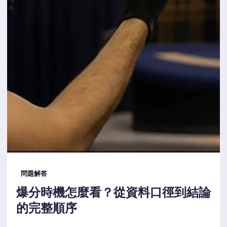
問題解答
爆分時機怎麼看？從資料口徑到結論
的完整順序