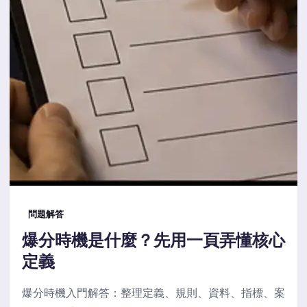
問題解答
爆分時機是什麼？先用一頁弄懂核心
定義
爆分時機入門解答：整理定義、規則、資料、指標、案