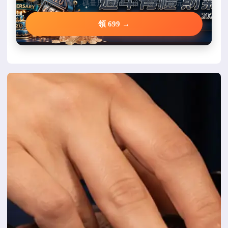
新會員限定加碼，碼量只要彩金五倍，領完就能玩。
領 699 →