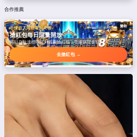
合作推薦
贊助
手慢的人只能看別人領
搶紅包每日限量開放
當日存款達標即可到首頁搶紅包，手速決定金額。
去搶紅包 →