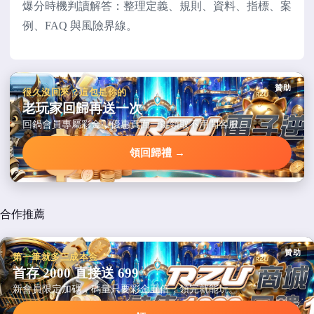
爆分時機判讀解答：整理定義、規則、資料、指標、案
例、FAQ 與風險界線。
贊助
很久沒回來？這包是你的
老玩家回歸再送一次
回鍋會員專屬彩金，優惠頁面一鍵領取不用問客服。
領回歸禮 →
合作推薦
贊助
第一筆就多三成本金
首存 2000 直接送 699
新會員限定加碼，碼量只要彩金五倍，領完就能玩。