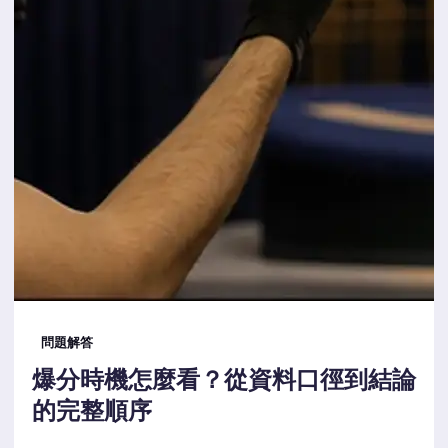
問題解答
爆分時機怎麼看？從資料口徑到結論
的完整順序