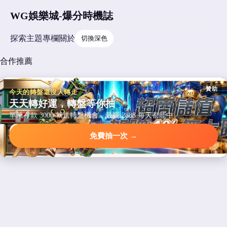
WG娛樂城-爆分時機誌
探索
主題
專欄
關於
切換深色
合作推薦
贊助
今天的轉盤還沒人轉走
天天轉好運，轉盤等你抽
單筆存款 3000 就送轉盤機會，最高 2888 每天都能中。
免費抽一次 →