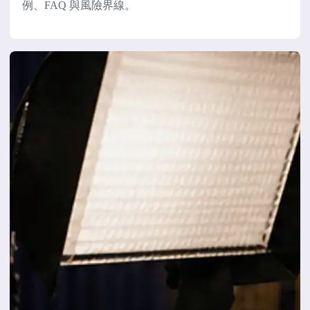
例、FAQ 與風險界線。