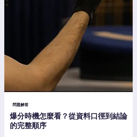
問題解答
爆分時機怎麼看？從資料口徑到結論
的完整順序