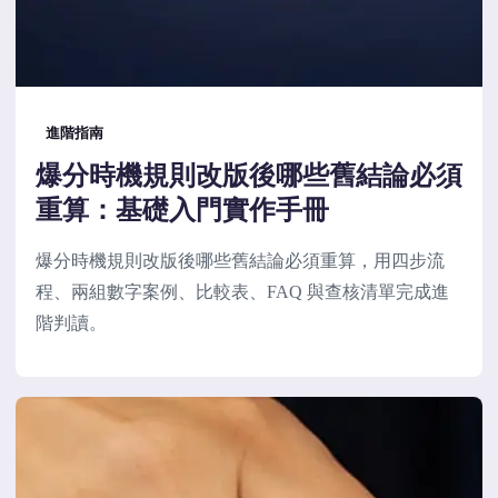
進階指南
爆分時機規則改版後哪些舊結論必須
重算：基礎入門實作手冊
爆分時機規則改版後哪些舊結論必須重算，用四步流
程、兩組數字案例、比較表、FAQ 與查核清單完成進
階判讀。