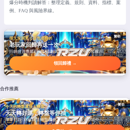
爆分時機判讀解答：整理定義、規則、資料、指標、案
例、FAQ 與風險界線。
贊助
很久沒回來？這包是你的
老玩家回歸再送一次
回鍋會員專屬彩金，優惠頁面一鍵領取不用問客服。
領回歸禮 →
合作推薦
贊助
今天的轉盤還沒人轉走
天天轉好運，轉盤等你抽
單筆存款 3000 就送轉盤機會，最高 2888 每天都能中。