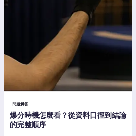
問題解答
爆分時機怎麼看？從資料口徑到結論
的完整順序