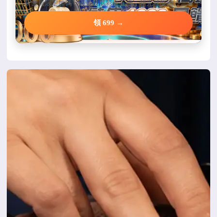
新會員限定加碼，碼量只要彩金五倍，領完就能玩。
領 699 →