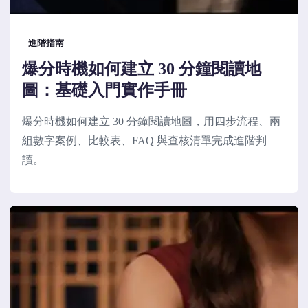
進階指南
爆分時機如何建立 30 分鐘閱讀地
圖：基礎入門實作手冊
爆分時機如何建立 30 分鐘閱讀地圖，用四步流程、兩
組數字案例、比較表、FAQ 與查核清單完成進階判
讀。