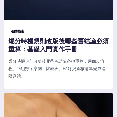
進階指南
爆分時機規則改版後哪些舊結論必須
重算：基礎入門實作手冊
爆分時機規則改版後哪些舊結論必須重算，用四步流
程、兩組數字案例、比較表、FAQ 與查核清單完成進
階判讀。