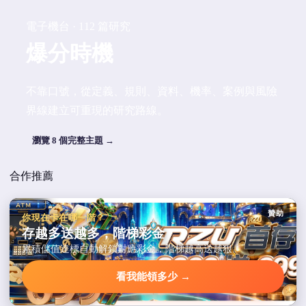
電子機台 · 112 篇研究
爆分時機
不靠口號，從定義、規則、資料、機率、案例與風險
界線建立可重現的研究路線。
瀏覽 8 個完整主題 →
合作推薦
贊助
你現在卡在哪一階？
存越多送越多，階梯彩金
累積儲值達標自動解鎖對應彩金，階梯越高送越狠。
看我能領多少 →