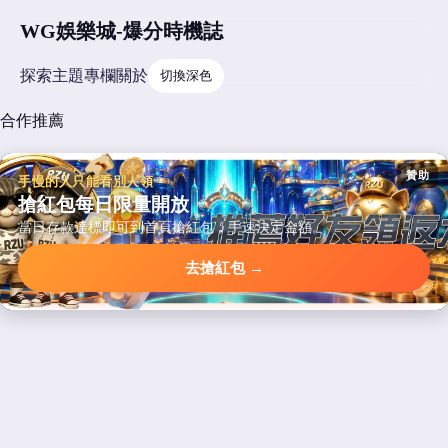
WG娛樂城-爆分時機誌
探索
主題
專欄
關於
切換深色
合作推薦
贊助
手慢的人只能看別人領
搶紅包每日限量開放
當日存款達標即可到首頁搶紅包，手速決定金額。
去搶紅包 →