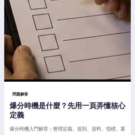
問題解答
爆分時機是什麼？先用一頁弄懂核心
定義
爆分時機入門解答：整理定義、規則、資料、指標、案