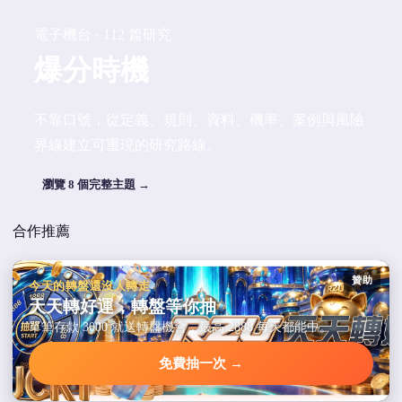
電子機台 · 112 篇研究
爆分時機
不靠口號，從定義、規則、資料、機率、案例與風險
界線建立可重現的研究路線。
瀏覽 8 個完整主題 →
合作推薦
贊助
今天的轉盤還沒人轉走
天天轉好運，轉盤等你抽
單筆存款 3000 就送轉盤機會，最高 2888 每天都能中。
免費抽一次 →