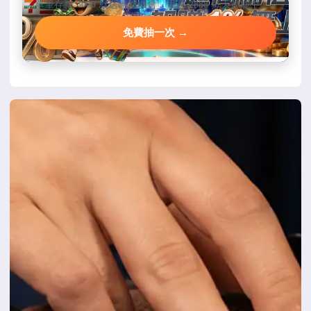
單筆存款 3000 就送轉盤機會，最高 2888 每天都能中。
免費抽一次 →