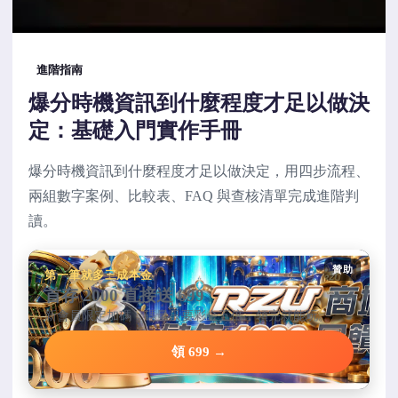
進階指南
爆分時機資訊到什麼程度才足以做決
定：基礎入門實作手冊
爆分時機資訊到什麼程度才足以做決定，用四步流程、
兩組數字案例、比較表、FAQ 與查核清單完成進階判
讀。
贊助
第一筆就多三成本金
首存 2000 直接送 699
新會員限定加碼，碼量只要彩金五倍，領完就能玩。
領 699 →