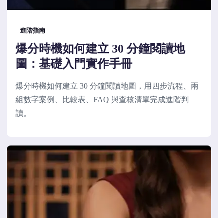
進階指南
爆分時機如何建立 30 分鐘閱讀地
圖：基礎入門實作手冊
爆分時機如何建立 30 分鐘閱讀地圖，用四步流程、兩
組數字案例、比較表、FAQ 與查核清單完成進階判
讀。