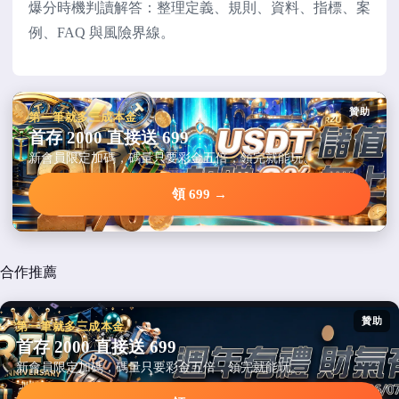
爆分時機判讀解答：整理定義、規則、資料、指標、案
例、FAQ 與風險界線。
贊助
第一筆就多三成本金
首存 2000 直接送 699
新會員限定加碼，碼量只要彩金五倍，領完就能玩。
領 699 →
合作推薦
贊助
第一筆就多三成本金
首存 2000 直接送 699
新會員限定加碼，碼量只要彩金五倍，領完就能玩。