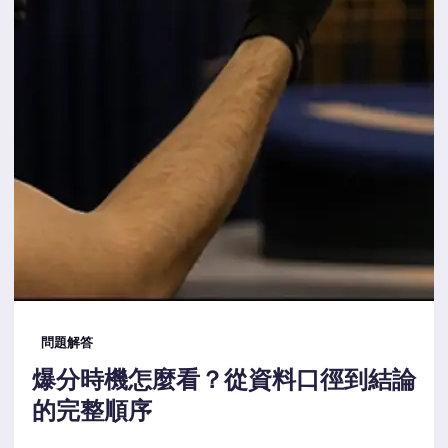
問題解答
爆分時機怎麼看？從資料口徑到結論
的完整順序