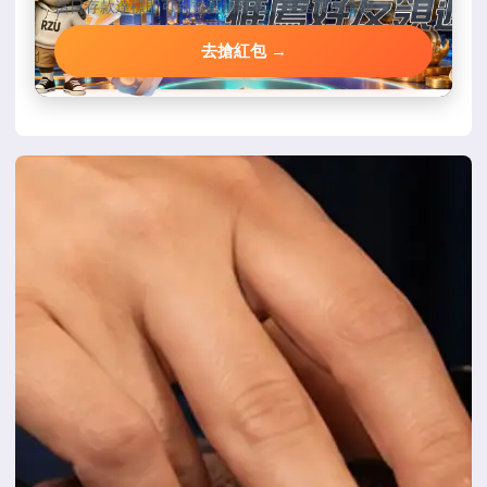
當日存款達標即可到首頁搶紅包，手速決定金額。
去搶紅包 →