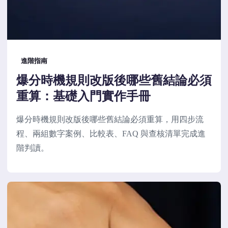
進階指南
爆分時機規則改版後哪些舊結論必須
重算：基礎入門實作手冊
爆分時機規則改版後哪些舊結論必須重算，用四步流
程、兩組數字案例、比較表、FAQ 與查核清單完成進
階判讀。