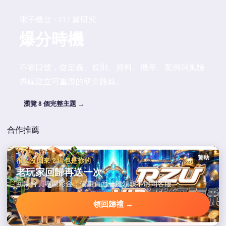
電子機台 · 112 篇研究
爆分時機
不靠口號，從定義、規則、資料、機率、案例與風險
界線建立可重現的研究路線。
瀏覽 8 個完整主題 →
合作推薦
贊助
很久沒回來？這包是你的
老玩家回歸再送一次
回鍋會員專屬彩金，優惠頁面一鍵領取不用問客服。
領回歸禮 →