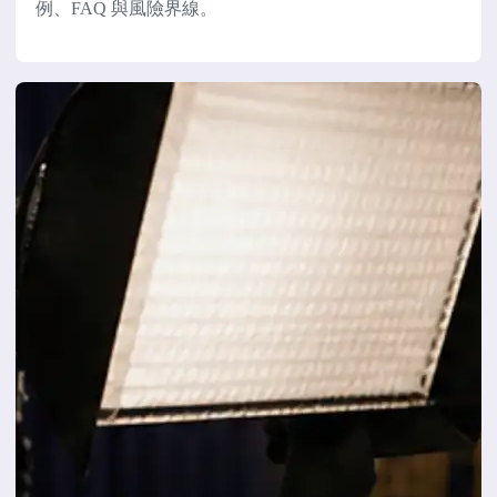
例、FAQ 與風險界線。