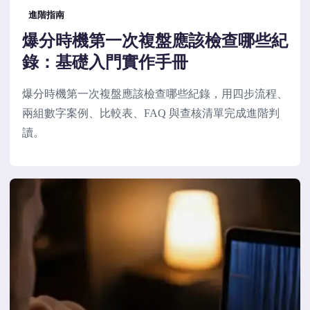
進階指南
爆分時機第一次複盤應該檢查哪些紀
錄：基礎入門實作手冊
爆分時機第一次複盤應該檢查哪些紀錄，用四步流程、
兩組數字案例、比較表、FAQ 與查核清單完成進階判
讀。