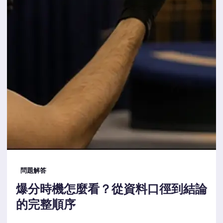
問題解答
爆分時機怎麼看？從資料口徑到結論
的完整順序