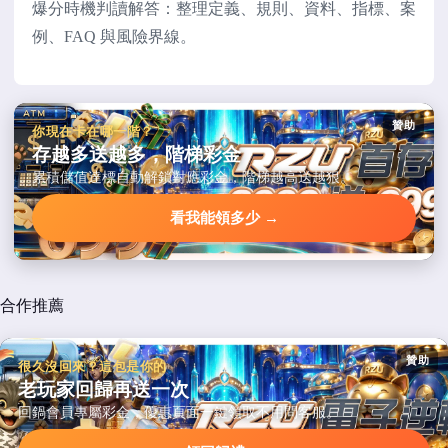
爆分時機判讀解答：整理定義、規則、資料、指標、案
例、FAQ 與風險界線。
贊助
你現在卡在哪一階？
存越多送越多，階梯彩金
累積儲值達標自動解鎖對應彩金，階梯越高送越狠。
看我能領多少 →
合作推薦
贊助
很久沒回來？這包是你的
老玩家回歸再送一次
回鍋會員專屬彩金，優惠頁面一鍵領取不用問客服。