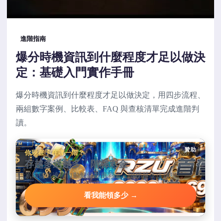
進階指南
爆分時機資訊到什麼程度才足以做決
定：基礎入門實作手冊
爆分時機資訊到什麼程度才足以做決定，用四步流程、
兩組數字案例、比較表、FAQ 與查核清單完成進階判
讀。
贊助
你現在卡在哪一階？
存越多送越多，階梯彩金
累積儲值達標自動解鎖對應彩金，階梯越高送越狠。
看我能領多少 →