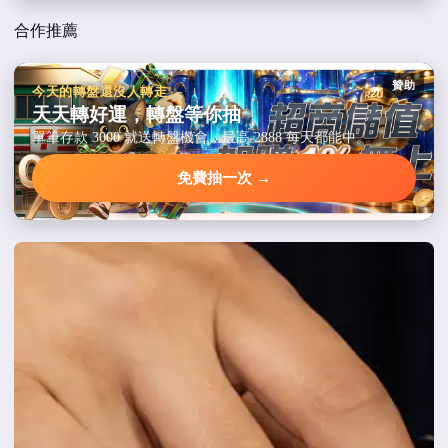
合作推薦
贊助
今天的轉盤還沒人轉走
天天轉好運，轉盤等你抽
單筆存款 3000 就送轉盤機會，最高 2888 每天都能中。
免費抽一次 →