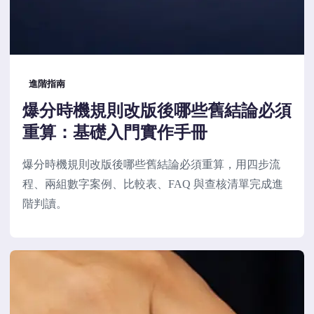
進階指南
爆分時機規則改版後哪些舊結論必須
重算：基礎入門實作手冊
爆分時機規則改版後哪些舊結論必須重算，用四步流
程、兩組數字案例、比較表、FAQ 與查核清單完成進
階判讀。