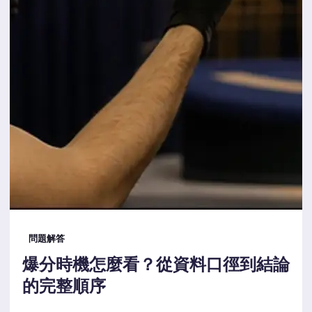
問題解答
爆分時機怎麼看？從資料口徑到結論
的完整順序