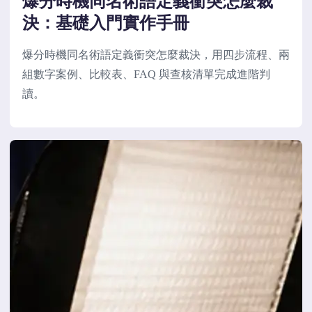
爆分時機同名術語定義衝突怎麼裁
決：基礎入門實作手冊
爆分時機同名術語定義衝突怎麼裁決，用四步流程、兩
組數字案例、比較表、FAQ 與查核清單完成進階判
讀。