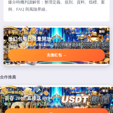
爆分時機判讀解答：整理定義、規則、資料、指標、案
例、FAQ 與風險界線。
贊助
手慢的人只能看別人領
搶紅包每日限量開放
當日存款達標即可到首頁搶紅包，手速決定金額。
去搶紅包 →
合作推薦
贊助
第一筆就多三成本金
首存 2000 直接送 699
新會員限定加碼，碼量只要彩金五倍，領完就能玩。