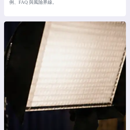
例、FAQ 與風險界線。