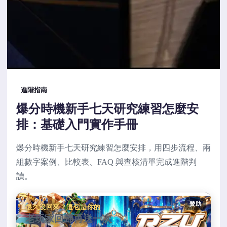
進階指南
爆分時機新手七天研究練習怎麼安
排：基礎入門實作手冊
爆分時機新手七天研究練習怎麼安排，用四步流程、兩
組數字案例、比較表、FAQ 與查核清單完成進階判
讀。
贊助
很久沒回來？這包是你的
老玩家回歸再送一次