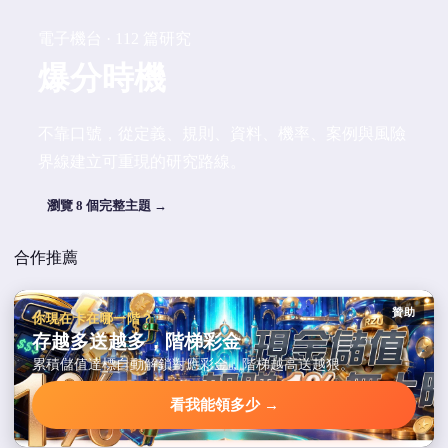
電子機台 · 112 篇研究
爆分時機
不靠口號，從定義、規則、資料、機率、案例與風險
界線建立可重現的研究路線。
瀏覽 8 個完整主題 →
合作推薦
贊助
你現在卡在哪一階？
存越多送越多，階梯彩金
累積儲值達標自動解鎖對應彩金，階梯越高送越狠。
看我能領多少 →