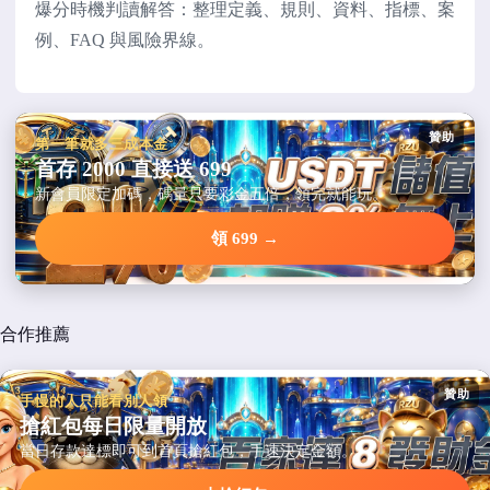
爆分時機判讀解答：整理定義、規則、資料、指標、案
例、FAQ 與風險界線。
贊助
第一筆就多三成本金
首存 2000 直接送 699
新會員限定加碼，碼量只要彩金五倍，領完就能玩。
領 699 →
合作推薦
贊助
手慢的人只能看別人領
搶紅包每日限量開放
當日存款達標即可到首頁搶紅包，手速決定金額。