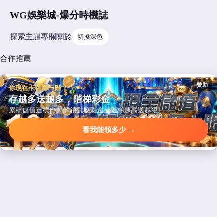
WG娛樂城-爆分時機誌
探索
主題
專欄
關於
切換深色
合作推薦
贊助
你現在卡在哪一階？
存越多送越多，階梯彩金
累積儲值達標自動解鎖對應彩金，階梯越高送越狠。
看我能領多少 →