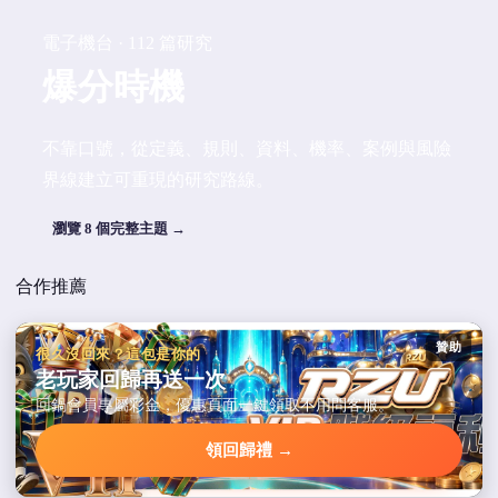
電子機台 · 112 篇研究
爆分時機
不靠口號，從定義、規則、資料、機率、案例與風險
界線建立可重現的研究路線。
瀏覽 8 個完整主題 →
合作推薦
贊助
很久沒回來？這包是你的
老玩家回歸再送一次
回鍋會員專屬彩金，優惠頁面一鍵領取不用問客服。
領回歸禮 →