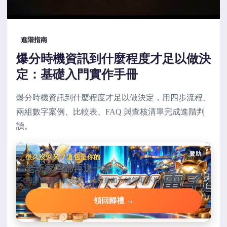
進階指南
爆分時機資訊到什麼程度才足以做決
定：基礎入門實作手冊
爆分時機資訊到什麼程度才足以做決定，用四步流程、
兩組數字案例、比較表、FAQ 與查核清單完成進階判
讀。
贊助
很久沒回來？這包是你的
老玩家回歸再送一次
回鍋會員專屬彩金，優惠頁面一鍵領取不用問客服。
領回歸禮 →