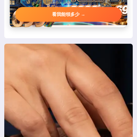
累積儲值達標自動解鎖對應彩金，階梯越高送越狠。
看我能領多少 →