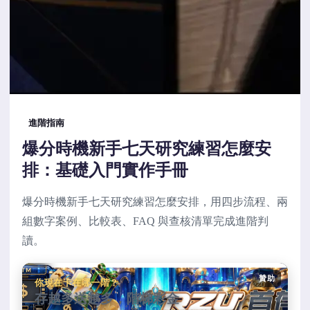
進階指南
爆分時機新手七天研究練習怎麼安
排：基礎入門實作手冊
爆分時機新手七天研究練習怎麼安排，用四步流程、兩
組數字案例、比較表、FAQ 與查核清單完成進階判
讀。
贊助
你現在卡在哪一階？
存越多送越多，階梯彩金