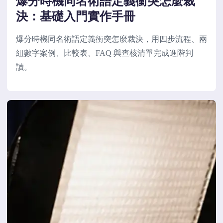
爆分時機同名術語定義衝突怎麼裁
決：基礎入門實作手冊
爆分時機同名術語定義衝突怎麼裁決，用四步流程、兩
組數字案例、比較表、FAQ 與查核清單完成進階判
讀。