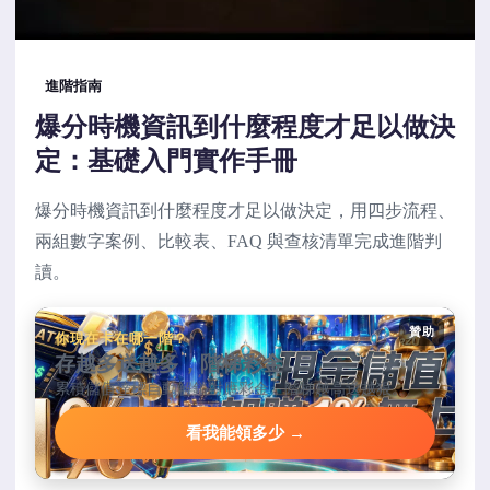
進階指南
爆分時機資訊到什麼程度才足以做決
定：基礎入門實作手冊
爆分時機資訊到什麼程度才足以做決定，用四步流程、
兩組數字案例、比較表、FAQ 與查核清單完成進階判
讀。
贊助
你現在卡在哪一階？
存越多送越多，階梯彩金
累積儲值達標自動解鎖對應彩金，階梯越高送越狠。
看我能領多少 →