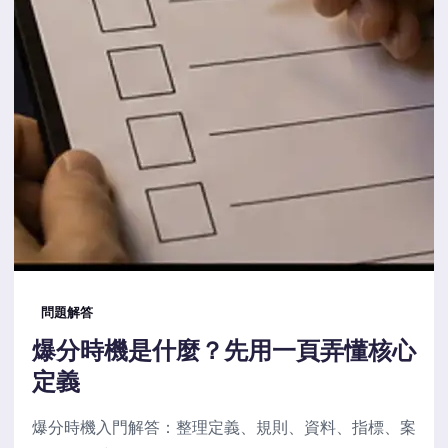
問題解答
爆分時機是什麼？先用一頁弄懂核心
定義
爆分時機入門解答：整理定義、規則、資料、指標、案