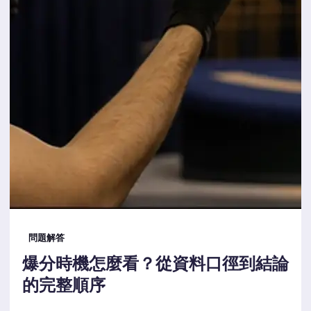
問題解答
爆分時機怎麼看？從資料口徑到結論
的完整順序