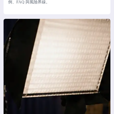
例、FAQ 與風險界線。