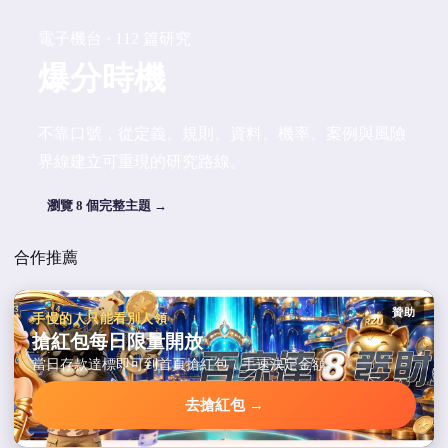
電子機台 · 112 篇研究
爆分時機
不靠口號，從定義、規則、資料、機率、案例與風險
界線建立可重現的研究路線。
瀏覽 8 個完整主題 →
合作推薦
贊助
手慢的人只能看別人領
搶紅包每日限量開放
當日存款達標即可到首頁搶紅包，手速決定金額。
去搶紅包 →