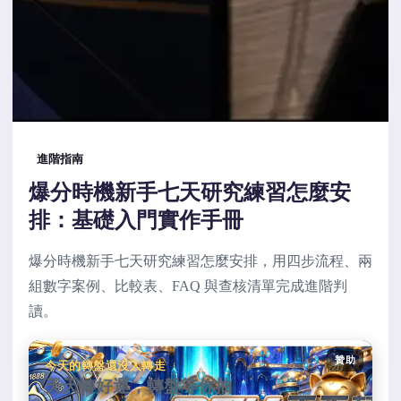
進階指南
爆分時機新手七天研究練習怎麼安
排：基礎入門實作手冊
爆分時機新手七天研究練習怎麼安排，用四步流程、兩
組數字案例、比較表、FAQ 與查核清單完成進階判
讀。
贊助
今天的轉盤還沒人轉走
天天轉好運，轉盤等你抽