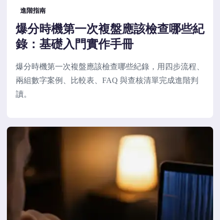
進階指南
爆分時機第一次複盤應該檢查哪些紀
錄：基礎入門實作手冊
爆分時機第一次複盤應該檢查哪些紀錄，用四步流程、
兩組數字案例、比較表、FAQ 與查核清單完成進階判
讀。