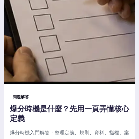
問題解答
爆分時機是什麼？先用一頁弄懂核心
定義
爆分時機入門解答：整理定義、規則、資料、指標、案