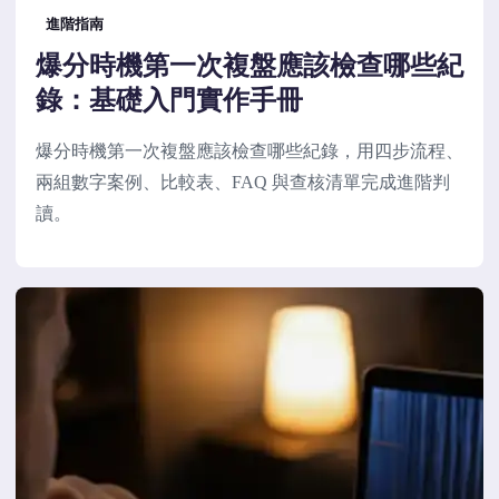
進階指南
爆分時機第一次複盤應該檢查哪些紀
錄：基礎入門實作手冊
爆分時機第一次複盤應該檢查哪些紀錄，用四步流程、
兩組數字案例、比較表、FAQ 與查核清單完成進階判
讀。