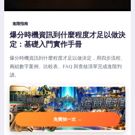
進階指南
爆分時機資訊到什麼程度才足以做決
定：基礎入門實作手冊
爆分時機資訊到什麼程度才足以做決定，用四步流程、
兩組數字案例、比較表、FAQ 與查核清單完成進階判
讀。
贊助
今天的轉盤還沒人轉走
天天轉好運，轉盤等你抽
單筆存款 3000 就送轉盤機會，最高 2888 每天都能中。
免費抽一次 →