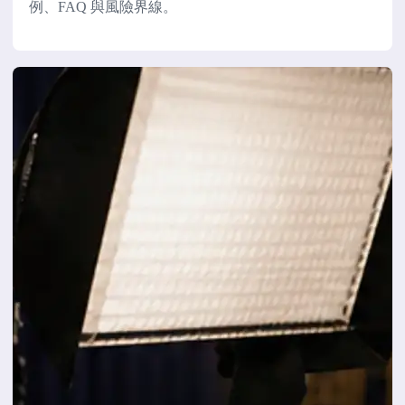
例、FAQ 與風險界線。