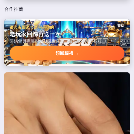
合作推薦
贊助
很久沒回來？這包是你的
老玩家回歸再送一次
回鍋會員專屬彩金，優惠頁面一鍵領取不用問客服。
領回歸禮 →