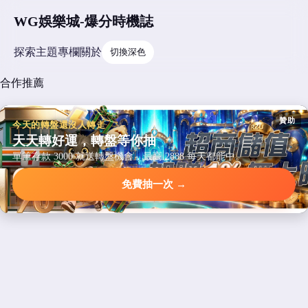
WG娛樂城-爆分時機誌
探索
主題
專欄
關於
切換深色
合作推薦
贊助
今天的轉盤還沒人轉走
天天轉好運，轉盤等你抽
單筆存款 3000 就送轉盤機會，最高 2888 每天都能中。
免費抽一次 →