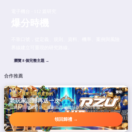
電子機台 · 112 篇研究
爆分時機
不靠口號，從定義、規則、資料、機率、案例與風險
界線建立可重現的研究路線。
瀏覽 8 個完整主題 →
合作推薦
贊助
很久沒回來？這包是你的
老玩家回歸再送一次
回鍋會員專屬彩金，優惠頁面一鍵領取不用問客服。
領回歸禮 →