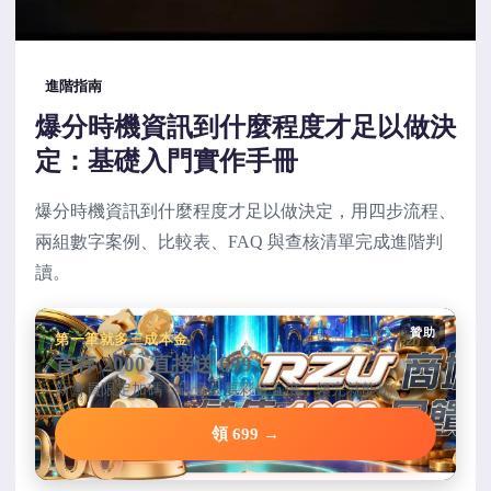
進階指南
爆分時機資訊到什麼程度才足以做決
定：基礎入門實作手冊
爆分時機資訊到什麼程度才足以做決定，用四步流程、
兩組數字案例、比較表、FAQ 與查核清單完成進階判
讀。
贊助
第一筆就多三成本金
首存 2000 直接送 699
新會員限定加碼，碼量只要彩金五倍，領完就能玩。
領 699 →