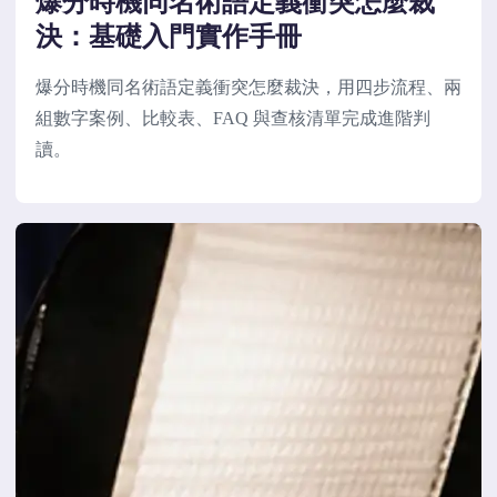
爆分時機同名術語定義衝突怎麼裁
決：基礎入門實作手冊
爆分時機同名術語定義衝突怎麼裁決，用四步流程、兩
組數字案例、比較表、FAQ 與查核清單完成進階判
讀。