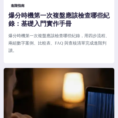
進階指南
爆分時機第一次複盤應該檢查哪些紀
錄：基礎入門實作手冊
爆分時機第一次複盤應該檢查哪些紀錄，用四步流程、
兩組數字案例、比較表、FAQ 與查核清單完成進階判
讀。