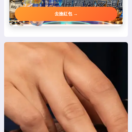
當日存款達標即可到首頁搶紅包，手速決定金額。
去搶紅包 →