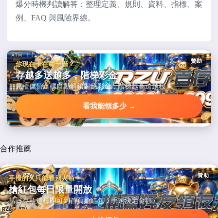
爆分時機判讀解答：整理定義、規則、資料、指標、案
例、FAQ 與風險界線。
贊助
你現在卡在哪一階？
存越多送越多，階梯彩金
累積儲值達標自動解鎖對應彩金，階梯越高送越狠。
看我能領多少 →
合作推薦
贊助
手慢的人只能看別人領
搶紅包每日限量開放
當日存款達標即可到首頁搶紅包，手速決定金額。