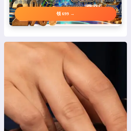
新會員限定加碼，碼量只要彩金五倍，領完就能玩。
領 699 →