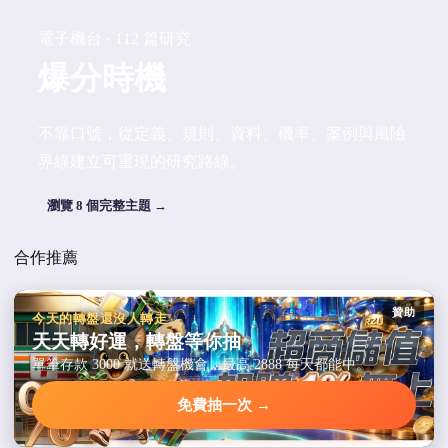
電子機台 · 112 篇研究
爆分時機
不靠口號，從定義、規則、資料、機率、案例與風險
界線建立可重現的研究路線。
瀏覽 8 個完整主題 →
合作推薦
贊助
今天的轉盤還沒人轉走
天天轉好運，轉盤等你抽
單筆存款 3000 就送轉盤機會，最高 2888 每天都能中。
免費抽一次 →