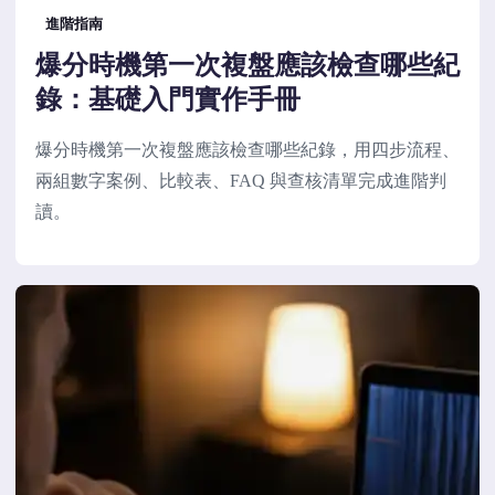
進階指南
爆分時機第一次複盤應該檢查哪些紀
錄：基礎入門實作手冊
爆分時機第一次複盤應該檢查哪些紀錄，用四步流程、
兩組數字案例、比較表、FAQ 與查核清單完成進階判
讀。