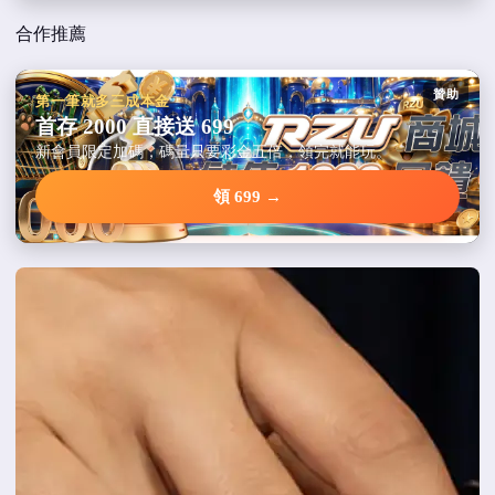
合作推薦
贊助
第一筆就多三成本金
首存 2000 直接送 699
新會員限定加碼，碼量只要彩金五倍，領完就能玩。
領 699 →