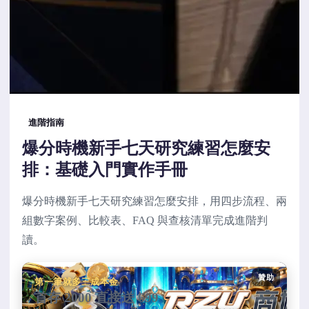
進階指南
爆分時機新手七天研究練習怎麼安
排：基礎入門實作手冊
爆分時機新手七天研究練習怎麼安排，用四步流程、兩
組數字案例、比較表、FAQ 與查核清單完成進階判
讀。
贊助
第一筆就多三成本金
首存 2000 直接送 699