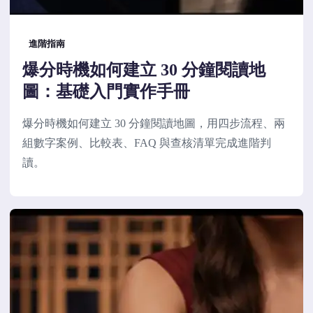
進階指南
爆分時機如何建立 30 分鐘閱讀地
圖：基礎入門實作手冊
爆分時機如何建立 30 分鐘閱讀地圖，用四步流程、兩
組數字案例、比較表、FAQ 與查核清單完成進階判
讀。