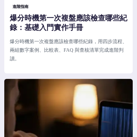
進階指南
爆分時機第一次複盤應該檢查哪些紀
錄：基礎入門實作手冊
爆分時機第一次複盤應該檢查哪些紀錄，用四步流程、
兩組數字案例、比較表、FAQ 與查核清單完成進階判
讀。