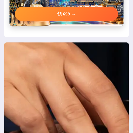
新會員限定加碼，碼量只要彩金五倍，領完就能玩。
領 699 →