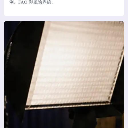
例、FAQ 與風險界線。