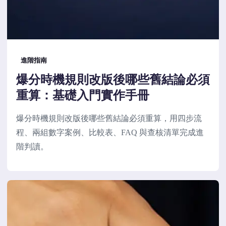
進階指南
爆分時機規則改版後哪些舊結論必須
重算：基礎入門實作手冊
爆分時機規則改版後哪些舊結論必須重算，用四步流
程、兩組數字案例、比較表、FAQ 與查核清單完成進
階判讀。