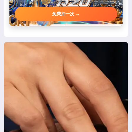
單筆存款 3000 就送轉盤機會，最高 2888 每天都能中。
免費抽一次 →