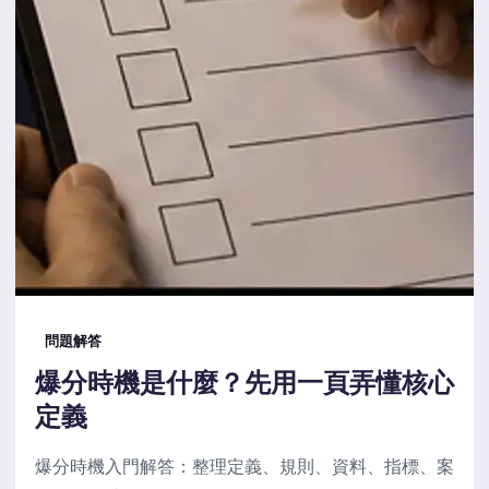
問題解答
爆分時機是什麼？先用一頁弄懂核心
定義
爆分時機入門解答：整理定義、規則、資料、指標、案