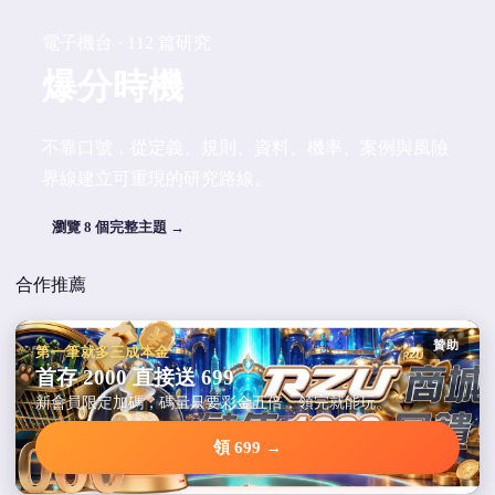
電子機台 · 112 篇研究
爆分時機
不靠口號，從定義、規則、資料、機率、案例與風險
界線建立可重現的研究路線。
瀏覽 8 個完整主題 →
合作推薦
贊助
第一筆就多三成本金
首存 2000 直接送 699
新會員限定加碼，碼量只要彩金五倍，領完就能玩。
領 699 →