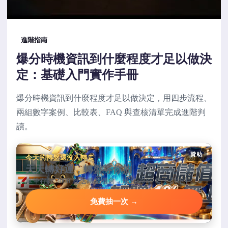
進階指南
爆分時機資訊到什麼程度才足以做決
定：基礎入門實作手冊
爆分時機資訊到什麼程度才足以做決定，用四步流程、
兩組數字案例、比較表、FAQ 與查核清單完成進階判
讀。
贊助
今天的轉盤還沒人轉走
天天轉好運，轉盤等你抽
單筆存款 3000 就送轉盤機會，最高 2888 每天都能中。
免費抽一次 →