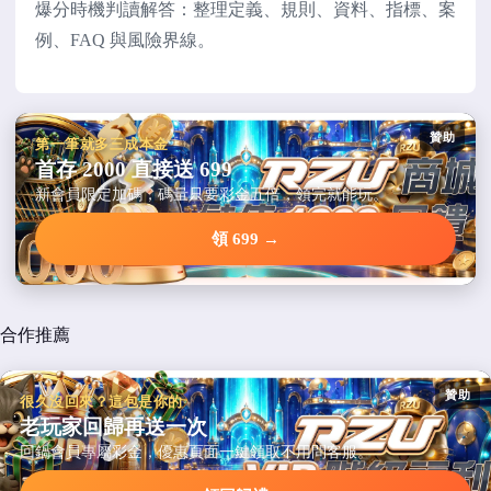
爆分時機判讀解答：整理定義、規則、資料、指標、案
例、FAQ 與風險界線。
贊助
第一筆就多三成本金
首存 2000 直接送 699
新會員限定加碼，碼量只要彩金五倍，領完就能玩。
領 699 →
合作推薦
贊助
很久沒回來？這包是你的
老玩家回歸再送一次
回鍋會員專屬彩金，優惠頁面一鍵領取不用問客服。