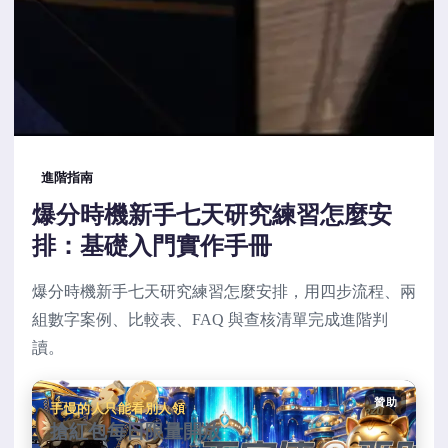
進階指南
爆分時機新手七天研究練習怎麼安
排：基礎入門實作手冊
爆分時機新手七天研究練習怎麼安排，用四步流程、兩
組數字案例、比較表、FAQ 與查核清單完成進階判
讀。
贊助
手慢的人只能看別人領
搶紅包每日限量開放