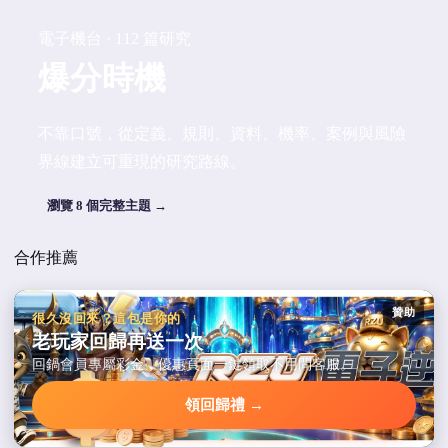
電子機台 · 112 篇研究
爆分時機
不靠口號，從定義、規則、資料、機率、案例與風險
界線建立可重現的研究路線。
瀏覽 8 個完整主題 →
合作推薦
贊助
很久沒回來？這包是你的
老玩家回歸再送一次
回鍋會員專屬彩金，優惠頁面一鍵領取不用問客服。
領回歸禮 →