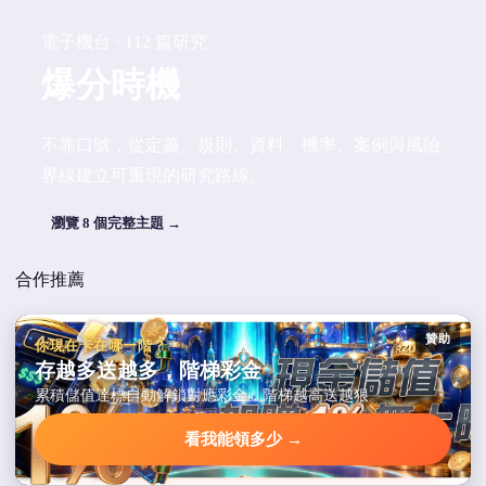
電子機台 · 112 篇研究
爆分時機
不靠口號，從定義、規則、資料、機率、案例與風險
界線建立可重現的研究路線。
瀏覽 8 個完整主題 →
合作推薦
贊助
你現在卡在哪一階？
存越多送越多，階梯彩金
累積儲值達標自動解鎖對應彩金，階梯越高送越狠。
看我能領多少 →