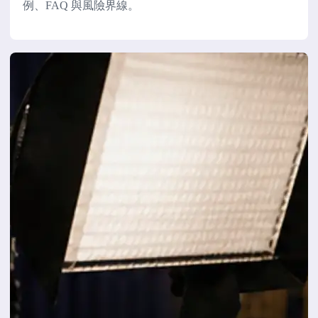
例、FAQ 與風險界線。