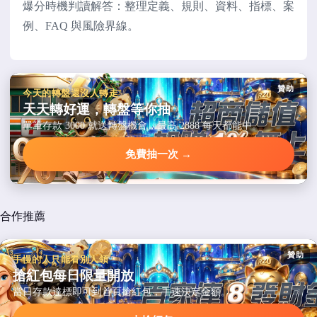
爆分時機判讀解答：整理定義、規則、資料、指標、案
例、FAQ 與風險界線。
贊助
今天的轉盤還沒人轉走
天天轉好運，轉盤等你抽
單筆存款 3000 就送轉盤機會，最高 2888 每天都能中。
免費抽一次 →
合作推薦
贊助
手慢的人只能看別人領
搶紅包每日限量開放
當日存款達標即可到首頁搶紅包，手速決定金額。