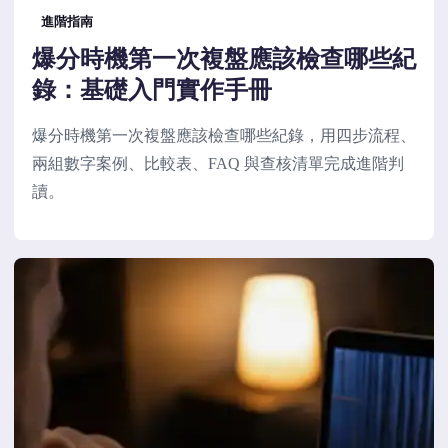
進階指南
爆分時機第一次複盤應該檢查哪些紀
錄：基礎入門實作手冊
爆分時機第一次複盤應該檢查哪些紀錄，用四步流程、
兩組數字案例、比較表、FAQ 與查核清單完成進階判
讀。