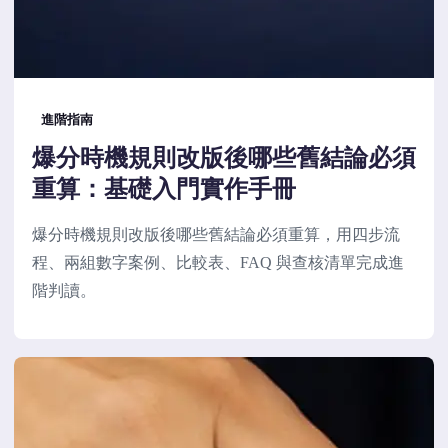
進階指南
爆分時機規則改版後哪些舊結論必須
重算：基礎入門實作手冊
爆分時機規則改版後哪些舊結論必須重算，用四步流
程、兩組數字案例、比較表、FAQ 與查核清單完成進
階判讀。