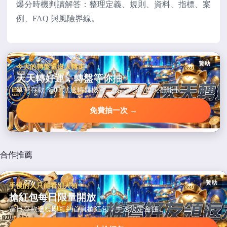
爆分時機判讀解答：整理定義、規則、資料、指標、案
例、FAQ 與風險界線。
贊助
今天的轉盤還沒人轉走
天天轉好運，轉盤等你抽
單筆存款 3000 就送轉盤機會，最高 2888 每天都能中。
免費抽一次 →
合作推薦
贊助
手慢的人只能看別人領
搶紅包每日限量開放
當日存款達標即可到首頁搶紅包，手速決定金額。