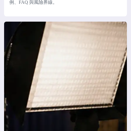
例、FAQ 與風險界線。