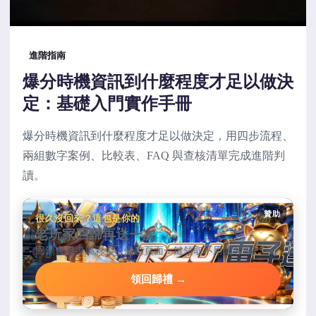
進階指南
爆分時機資訊到什麼程度才足以做決
定：基礎入門實作手冊
爆分時機資訊到什麼程度才足以做決定，用四步流程、
兩組數字案例、比較表、FAQ 與查核清單完成進階判
讀。
贊助
很久沒回來？這包是你的
老玩家回歸再送一次
回鍋會員專屬彩金，優惠頁面一鍵領取不用問客服。
領回歸禮 →