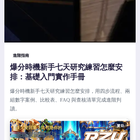
進階指南
爆分時機新手七天研究練習怎麼安
排：基礎入門實作手冊
爆分時機新手七天研究練習怎麼安排，用四步流程、兩
組數字案例、比較表、FAQ 與查核清單完成進階判
讀。
贊助
很久沒回來？這包是你的
老玩家回歸再送一次