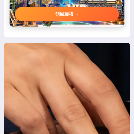
回鍋會員專屬彩金，優惠頁面一鍵領取不用問客服。
領回歸禮 →