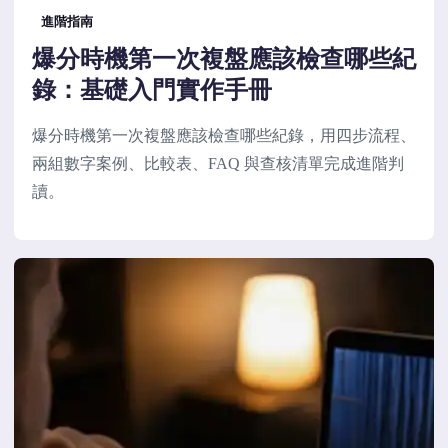
進階指南
爆分時機第一次複盤應該檢查哪些紀
錄：基礎入門實作手冊
爆分時機第一次複盤應該檢查哪些紀錄，用四步流程、
兩組數字案例、比較表、FAQ 與查核清單完成進階判
讀。