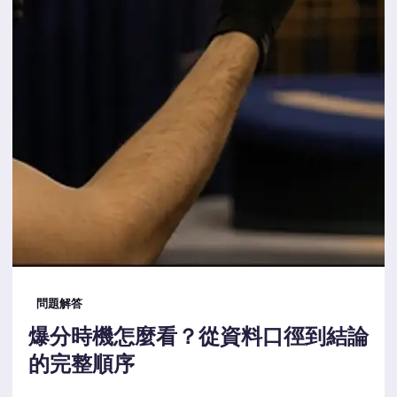
問題解答
爆分時機怎麼看？從資料口徑到結論
的完整順序