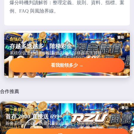
爆分時機判讀解答：整理定義、規則、資料、指標、案
例、FAQ 與風險界線。
贊助
你現在卡在哪一階？
存越多送越多，階梯彩金
累積儲值達標自動解鎖對應彩金，階梯越高送越狠。
看我能領多少 →
合作推薦
贊助
第一筆就多三成本金
首存 2000 直接送 699
新會員限定加碼，碼量只要彩金五倍，領完就能玩。