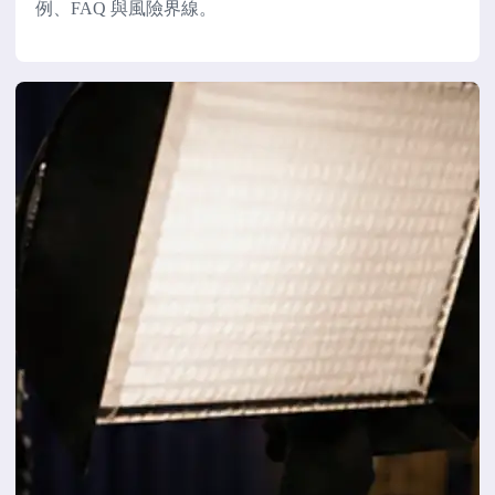
例、FAQ 與風險界線。