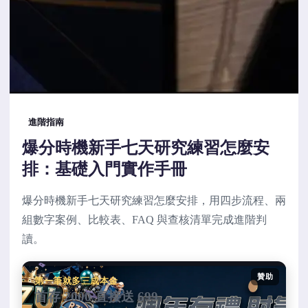
進階指南
爆分時機新手七天研究練習怎麼安
排：基礎入門實作手冊
爆分時機新手七天研究練習怎麼安排，用四步流程、兩
組數字案例、比較表、FAQ 與查核清單完成進階判
讀。
贊助
第一筆就多三成本金
首存 2000 直接送 699