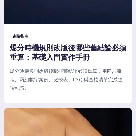
進階指南
爆分時機規則改版後哪些舊結論必須
重算：基礎入門實作手冊
爆分時機規則改版後哪些舊結論必須重算，用四步流
程、兩組數字案例、比較表、FAQ 與查核清單完成進
階判讀。