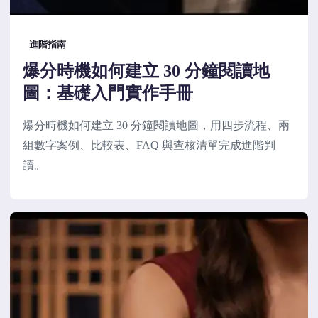
進階指南
爆分時機如何建立 30 分鐘閱讀地
圖：基礎入門實作手冊
爆分時機如何建立 30 分鐘閱讀地圖，用四步流程、兩
組數字案例、比較表、FAQ 與查核清單完成進階判
讀。