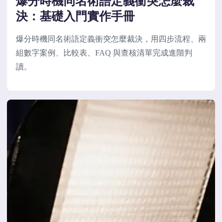
爆分時機同名術語定義衝突怎麼裁
決：基礎入門實作手冊
爆分時機同名術語定義衝突怎麼裁決，用四步流程、兩
組數字案例、比較表、FAQ 與查核清單完成進階判
讀。