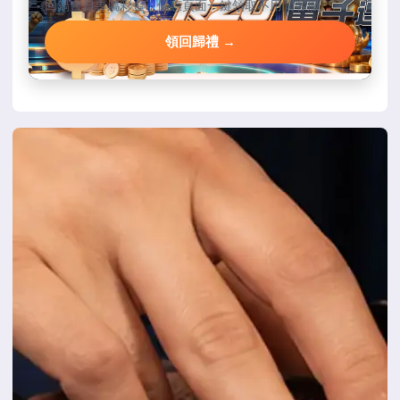
回鍋會員專屬彩金，優惠頁面一鍵領取不用問客服。
領回歸禮 →