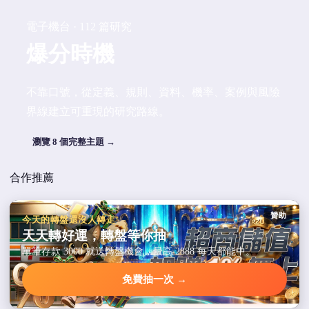
電子機台 · 112 篇研究
爆分時機
不靠口號，從定義、規則、資料、機率、案例與風險
界線建立可重現的研究路線。
瀏覽 8 個完整主題 →
合作推薦
贊助
今天的轉盤還沒人轉走
天天轉好運，轉盤等你抽
單筆存款 3000 就送轉盤機會，最高 2888 每天都能中。
免費抽一次 →