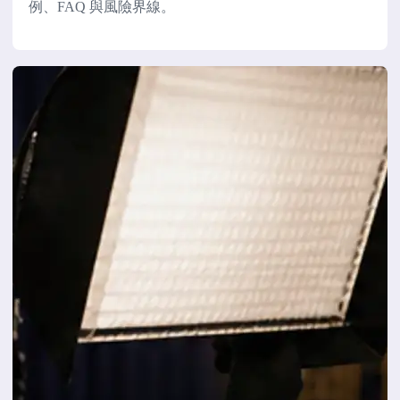
例、FAQ 與風險界線。