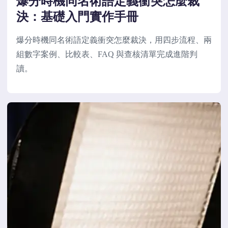
爆分時機同名術語定義衝突怎麼裁
決：基礎入門實作手冊
爆分時機同名術語定義衝突怎麼裁決，用四步流程、兩
組數字案例、比較表、FAQ 與查核清單完成進階判
讀。