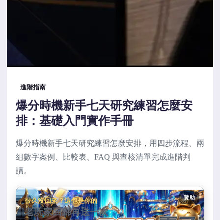
進階指南
爆分時機新手七天研究練習怎麼安
排：基礎入門實作手冊
爆分時機新手七天研究練習怎麼安排，用四步流程、兩
組數字案例、比較表、FAQ 與查核清單完成進階判
讀。
贊助
很久沒回來？這包是你的
老玩家回歸再送一次