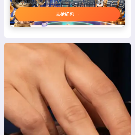
當日存款達標即可到首頁搶紅包，手速決定金額。
去搶紅包 →