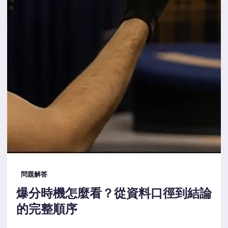
問題解答
爆分時機怎麼看？從資料口徑到結論
的完整順序