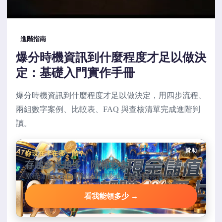
進階指南
爆分時機資訊到什麼程度才足以做決
定：基礎入門實作手冊
爆分時機資訊到什麼程度才足以做決定，用四步流程、
兩組數字案例、比較表、FAQ 與查核清單完成進階判
讀。
贊助
你現在卡在哪一階？
存越多送越多，階梯彩金
累積儲值達標自動解鎖對應彩金，階梯越高送越狠。
看我能領多少 →