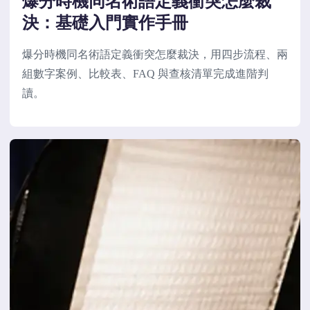
爆分時機同名術語定義衝突怎麼裁
決：基礎入門實作手冊
爆分時機同名術語定義衝突怎麼裁決，用四步流程、兩
組數字案例、比較表、FAQ 與查核清單完成進階判
讀。