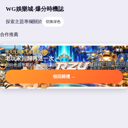
WG娛樂城-爆分時機誌
探索
主題
專欄
關於
切換深色
合作推薦
贊助
很久沒回來？這包是你的
老玩家回歸再送一次
回鍋會員專屬彩金，優惠頁面一鍵領取不用問客服。
領回歸禮 →