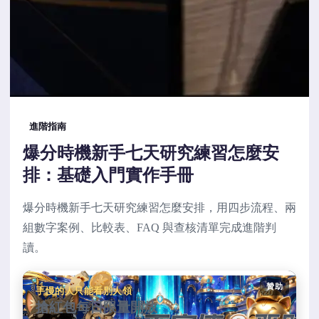
進階指南
爆分時機新手七天研究練習怎麼安
排：基礎入門實作手冊
爆分時機新手七天研究練習怎麼安排，用四步流程、兩
組數字案例、比較表、FAQ 與查核清單完成進階判
讀。
贊助
手慢的人只能看別人領
搶紅包每日限量開放