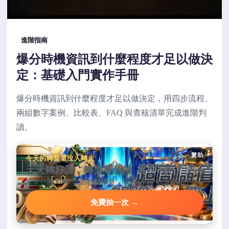
進階指南
爆分時機資訊到什麼程度才足以做決
定：基礎入門實作手冊
爆分時機資訊到什麼程度才足以做決定，用四步流程、
兩組數字案例、比較表、FAQ 與查核清單完成進階判
讀。
贊助
今天的轉盤還沒人轉走
天天轉好運，轉盤等你抽
單筆存款 3000 就送轉盤機會，最高 2888 每天都能中。
免費抽一次 →