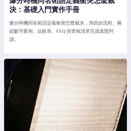
爆分時機同名術語定義衝突怎麼裁
決：基礎入門實作手冊
爆分時機同名術語定義衝突怎麼裁決，用四步流程、兩
組數字案例、比較表、FAQ 與查核清單完成進階判
讀。