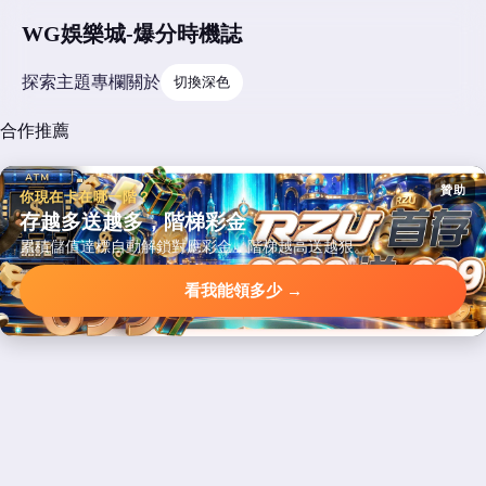
WG娛樂城-爆分時機誌
探索
主題
專欄
關於
切換深色
合作推薦
贊助
你現在卡在哪一階？
存越多送越多，階梯彩金
累積儲值達標自動解鎖對應彩金，階梯越高送越狠。
看我能領多少 →