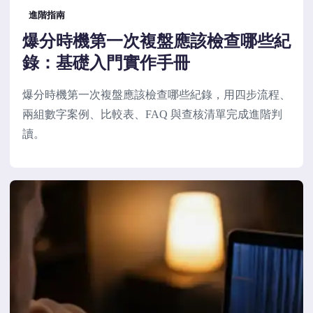
進階指南
爆分時機第一次複盤應該檢查哪些紀
錄：基礎入門實作手冊
爆分時機第一次複盤應該檢查哪些紀錄，用四步流程、
兩組數字案例、比較表、FAQ 與查核清單完成進階判
讀。