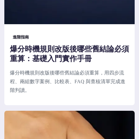
進階指南
爆分時機規則改版後哪些舊結論必須
重算：基礎入門實作手冊
爆分時機規則改版後哪些舊結論必須重算，用四步流
程、兩組數字案例、比較表、FAQ 與查核清單完成進
階判讀。