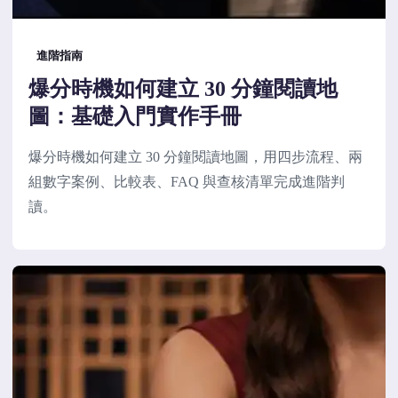
進階指南
爆分時機如何建立 30 分鐘閱讀地
圖：基礎入門實作手冊
爆分時機如何建立 30 分鐘閱讀地圖，用四步流程、兩
組數字案例、比較表、FAQ 與查核清單完成進階判
讀。