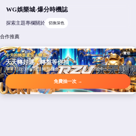
WG娛樂城-爆分時機誌
探索
主題
專欄
關於
切換深色
合作推薦
贊助
今天的轉盤還沒人轉走
天天轉好運，轉盤等你抽
單筆存款 3000 就送轉盤機會，最高 2888 每天都能中。
免費抽一次 →