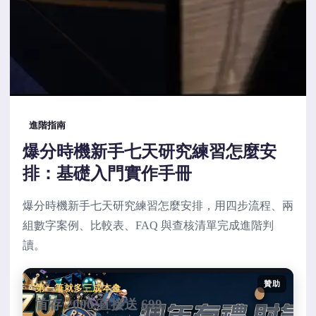
進階指南
爆分時機新手七天研究練習怎麼安
排：基礎入門實作手冊
爆分時機新手七天研究練習怎麼安排，用四步流程、兩
組數字案例、比較表、FAQ 與查核清單完成進階判
讀。
贊助
第一筆就多三成本金
首存 2000 直接送 699