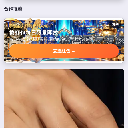
合作推薦
贊助
手慢的人只能看別人領
搶紅包每日限量開放
當日存款達標即可到首頁搶紅包，手速決定金額。
去搶紅包 →