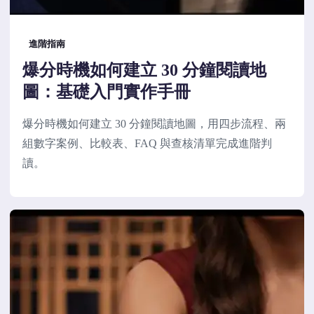
進階指南
爆分時機如何建立 30 分鐘閱讀地
圖：基礎入門實作手冊
爆分時機如何建立 30 分鐘閱讀地圖，用四步流程、兩
組數字案例、比較表、FAQ 與查核清單完成進階判
讀。