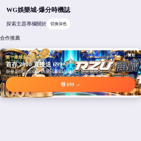
WG娛樂城-爆分時機誌
探索
主題
專欄
關於
切換深色
合作推薦
贊助
第一筆就多三成本金
首存 2000 直接送 699
新會員限定加碼，碼量只要彩金五倍，領完就能玩。
領 699 →