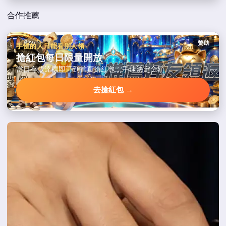
合作推薦
贊助
手慢的人只能看別人領
搶紅包每日限量開放
當日存款達標即可到首頁搶紅包，手速決定金額。
去搶紅包 →