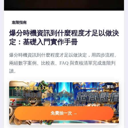
進階指南
爆分時機資訊到什麼程度才足以做決
定：基礎入門實作手冊
爆分時機資訊到什麼程度才足以做決定，用四步流程、
兩組數字案例、比較表、FAQ 與查核清單完成進階判
讀。
贊助
今天的轉盤還沒人轉走
天天轉好運，轉盤等你抽
單筆存款 3000 就送轉盤機會，最高 2888 每天都能中。
免費抽一次 →