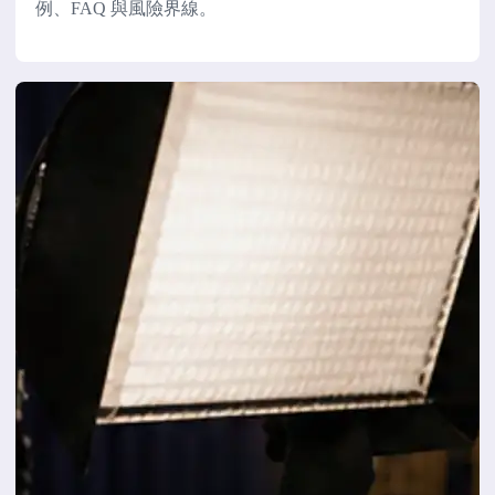
例、FAQ 與風險界線。