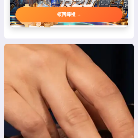
回鍋會員專屬彩金，優惠頁面一鍵領取不用問客服。
領回歸禮 →