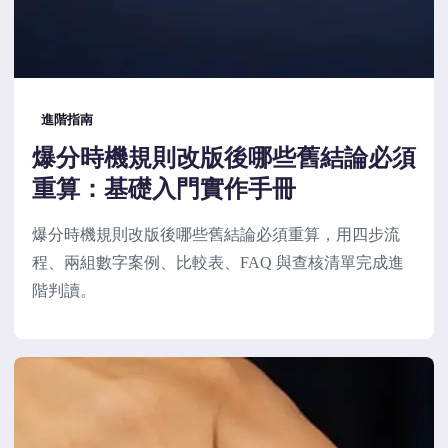
進階指南
爆分時機規則改版後哪些舊結論必須
重算：基礎入門實作手冊
爆分時機規則改版後哪些舊結論必須重算，用四步流
程、兩組數字案例、比較表、FAQ 與查核清單完成進
階判讀。