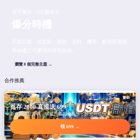
電子機台 · 112 篇研究
爆分時機
不靠口號，從定義、規則、資料、機率、案例與風險
界線建立可重現的研究路線。
瀏覽 8 個完整主題 →
合作推薦
贊助
第一筆就多三成本金
首存 2000 直接送 699
新會員限定加碼，碼量只要彩金五倍，領完就能玩。
領 699 →