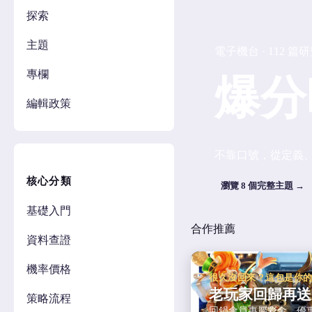
探索
主題
電子機台 · 112 篇
專欄
爆分
編輯政策
不靠口號，從定義
核心分類
瀏覽 8 個完整主題 →
基礎入門
合作推薦
資料查證
機率價格
很久沒回來？這包是你
老玩家回歸再送
策略流程
回鍋會員專屬彩金，優