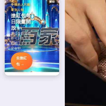
贊助
手慢的人只能
看別人領
搶紅包每
日限量開
放
當日存款達標
即可到首頁搶
紅包，手速決
定金額。
去搶紅
包 →