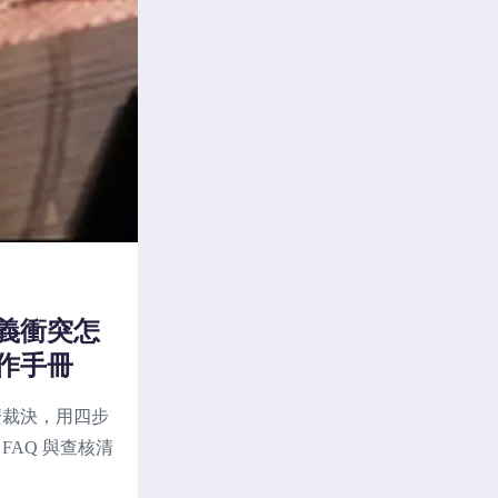
義衝突怎
作手冊
麼裁決，用四步
AQ 與查核清