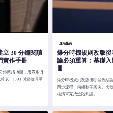
進階指南
立 30 分鐘閱讀
爆分時機規則改版後
門實作手冊
論必須重算：基礎入
冊
0 分鐘閱讀地圖，用四步流
較表、FAQ 與查核清單
爆分時機規則改版後哪些舊結
四步流程、兩組數字案例、比較表
核清單完成進階判讀。