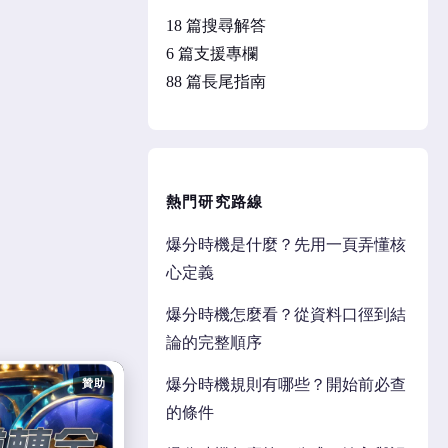
18 篇搜尋解答
6 篇支援專欄
88 篇長尾指南
熱門研究路線
爆分時機是什麼？先用一頁弄懂核
心定義
爆分時機怎麼看？從資料口徑到結
論的完整順序
爆分時機規則有哪些？開始前必查
贊助
的條件