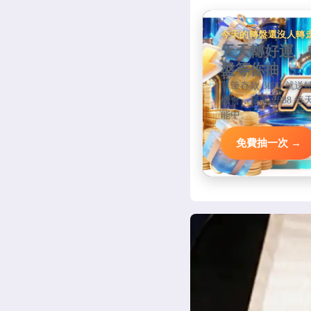
今天的轉盤還沒人轉
天天轉好運，
盤等你抽
單筆存款 3000 就送
機會，最高 2888 每
能中。
免費抽一次 →