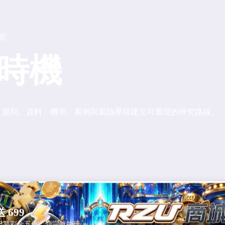
研究
時機
、規則、資料、機率、案例與風險界線建立可重現的研究路線。
 699
只要彩金五倍，領完就能玩。