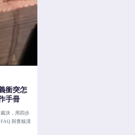
義衝突怎
作手冊
麼裁決，用四步
AQ 與查核清