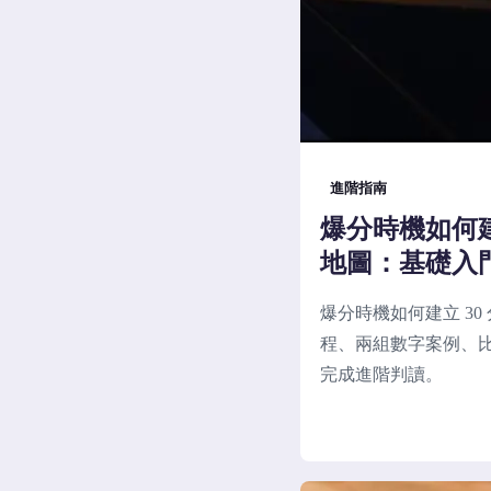
進階指南
爆分時機如何建
地圖：基礎入
爆分時機如何建立 3
程、兩組數字案例、比
完成進階判讀。