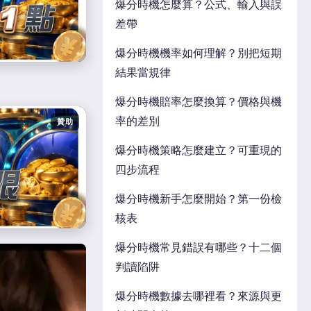
爆分時機怎麼算？公式、輸入與誤
差帶
爆分時機機率如何理解？別把短期
結果當規律
爆分時機賠率怎麼換算？價格與機
率的差別
贊助
爆分時機策略怎麼建立？可重現的
四步流程
爆分時機新手怎麼開始？第一份檢
核表
爆分時機常見錯誤有哪些？十二個
判讀陷阱
爆分時機數據去哪裡看？來源與更