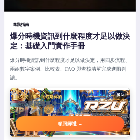
進階指南
爆分時機資訊到什麼程度才足以做決
定：基礎入門實作手冊
爆分時機資訊到什麼程度才足以做決定，用四步流程、
兩組數字案例、比較表、FAQ 與查核清單完成進階判
讀。
贊助
很久沒回來？這包是你的
老玩家回歸再送一次
回鍋會員專屬彩金，優惠頁面一鍵領取不用問客服。
領回歸禮 →