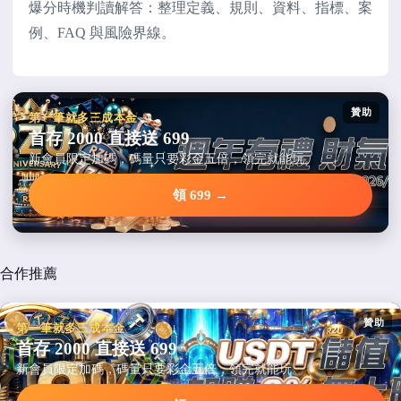
爆分時機判讀解答：整理定義、規則、資料、指標、案
例、FAQ 與風險界線。
贊助
第一筆就多三成本金
首存 2000 直接送 699
新會員限定加碼，碼量只要彩金五倍，領完就能玩。
領 699 →
合作推薦
贊助
第一筆就多三成本金
首存 2000 直接送 699
新會員限定加碼，碼量只要彩金五倍，領完就能玩。