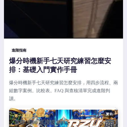
進階指南
爆分時機新手七天研究練習怎麼安
排：基礎入門實作手冊
爆分時機新手七天研究練習怎麼安排，用四步流程、兩
組數字案例、比較表、FAQ 與查核清單完成進階判
讀。
贊助
第一筆就多三成本金
首存 2000 直接送 699