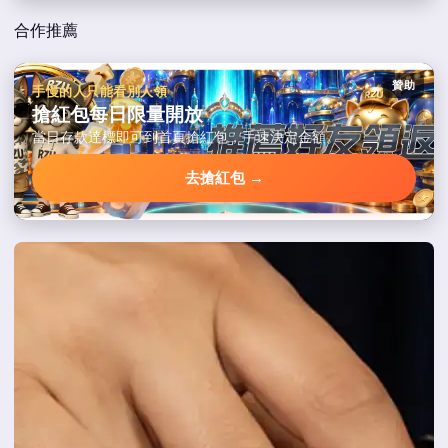
合作推薦
贊助
手慢的人只能看別人領
搶紅包每日限量開放
當日存款達標即可到首頁搶紅包，手速決定金額。
去搶紅包 →