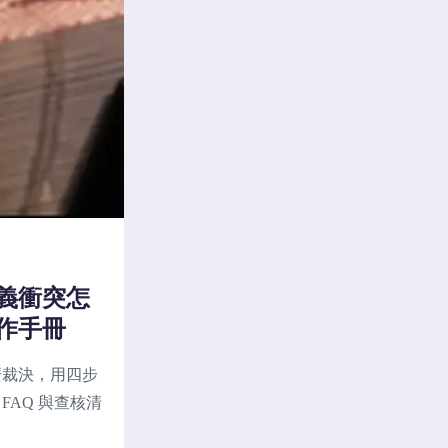
義衝突怎
作手冊
麼裁決，用四步
AQ 與查核清