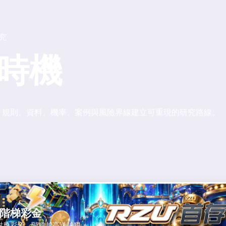
研究
時機
、規則、資料、機率、案例與風險界線建立可重現的研究路線。
階梯彩金
對應彩金，階梯越高送越狠。