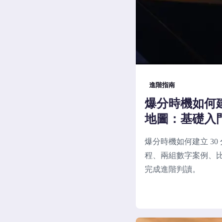
進階指南
爆分時機如何建
地圖：基礎入
爆分時機如何建立 3
程、兩組數字案例、比
完成進階判讀。