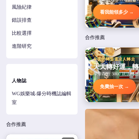
風險紀律
看我能領多少 →
錯誤排查
比較選擇
合作推薦
進階研究
今天的轉盤還沒人轉走
天天轉好運，轉
單筆存款 3000 就送轉
人物誌
免費抽一次 →
WG娛樂城-爆分時機誌編輯
室
合作推薦