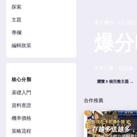
探索
主題
電子機台 · 112 篇
專欄
爆分
編輯政策
不靠口號，從定義
核心分類
瀏覽 8 個完整主題 →
基礎入門
合作推薦
資料查證
機率價格
你現在卡在哪一階？
存越多送越多，
策略流程
累積儲值達標自動解鎖