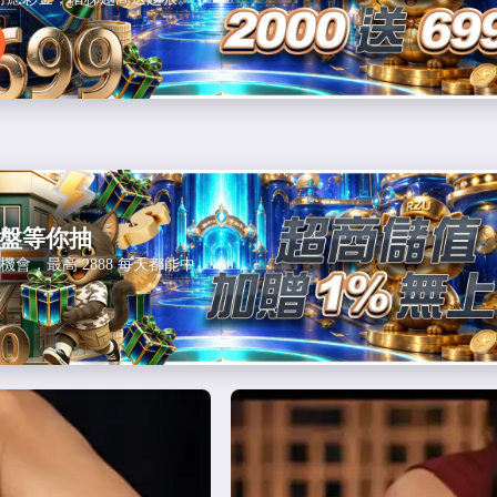
盤等你抽
盤機會，最高 2888 每天都能中。