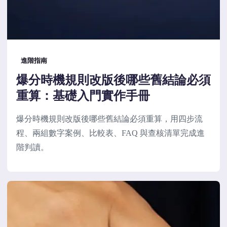
進階指南
爆分時機規則改版後哪些舊結論必須
重算：基礎入門實作手冊
爆分時機規則改版後哪些舊結論必須重算，用四步流
程、兩組數字案例、比較表、FAQ 與查核清單完成進
階判讀。