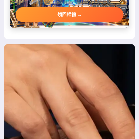
回鍋會員專屬彩金，優惠頁面一鍵領取不用問客服。
領回歸禮 →