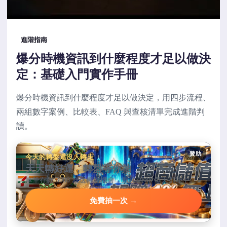
進階指南
爆分時機資訊到什麼程度才足以做決
定：基礎入門實作手冊
爆分時機資訊到什麼程度才足以做決定，用四步流程、
兩組數字案例、比較表、FAQ 與查核清單完成進階判
讀。
贊助
今天的轉盤還沒人轉走
天天轉好運，轉盤等你抽
單筆存款 3000 就送轉盤機會，最高 2888 每天都能中。
免費抽一次 →