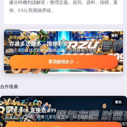
爆分時機判讀解答：整理定義、規則、資料、指標、案
例、FAQ 與風險界線。
贊助
你現在卡在哪一階？
存越多送越多，階梯彩金
累積儲值達標自動解鎖對應彩金，階梯越高送越狠。
看我能領多少 →
合作推薦
贊助
第一筆就多三成本金
首存 2000 直接送 699
新會員限定加碼，碼量只要彩金五倍，領完就能玩。