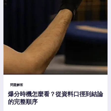
問題解答
爆分時機怎麼看？從資料口徑到結論
的完整順序