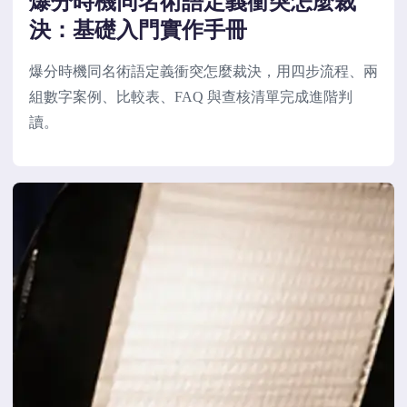
爆分時機同名術語定義衝突怎麼裁
決：基礎入門實作手冊
爆分時機同名術語定義衝突怎麼裁決，用四步流程、兩
組數字案例、比較表、FAQ 與查核清單完成進階判
讀。