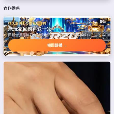
合作推薦
贊助
很久沒回來？這包是你的
老玩家回歸再送一次
回鍋會員專屬彩金，優惠頁面一鍵領取不用問客服。
領回歸禮 →