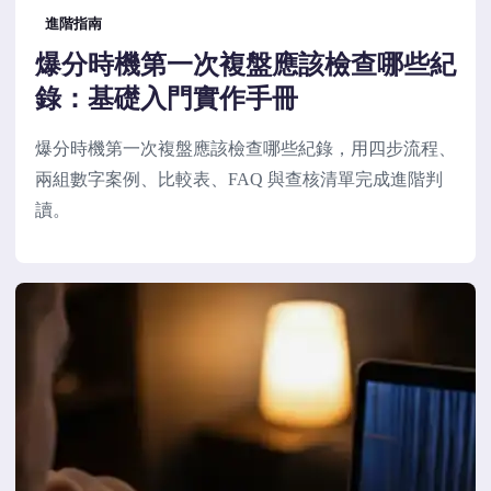
進階指南
爆分時機第一次複盤應該檢查哪些紀
錄：基礎入門實作手冊
爆分時機第一次複盤應該檢查哪些紀錄，用四步流程、
兩組數字案例、比較表、FAQ 與查核清單完成進階判
讀。