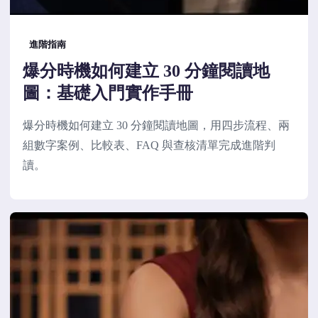
進階指南
爆分時機如何建立 30 分鐘閱讀地
圖：基礎入門實作手冊
爆分時機如何建立 30 分鐘閱讀地圖，用四步流程、兩
組數字案例、比較表、FAQ 與查核清單完成進階判
讀。