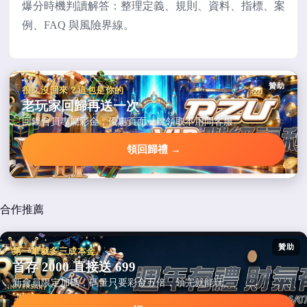
爆分時機判讀解答：整理定義、規則、資料、指標、案
例、FAQ 與風險界線。
贊助
很久沒回來？這包是你的
老玩家回歸再送一次
回鍋會員專屬彩金，優惠頁面一鍵領取不用問客服。
領回歸禮 →
合作推薦
贊助
第一筆就多三成本金
首存 2000 直接送 699
新會員限定加碼，碼量只要彩金五倍，領完就能玩。