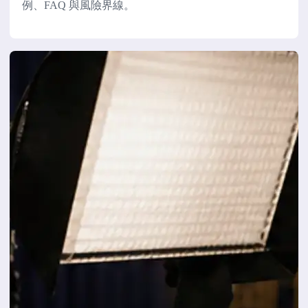
例、FAQ 與風險界線。