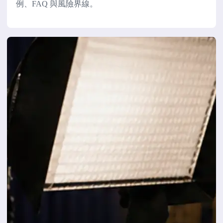
例、FAQ 與風險界線。