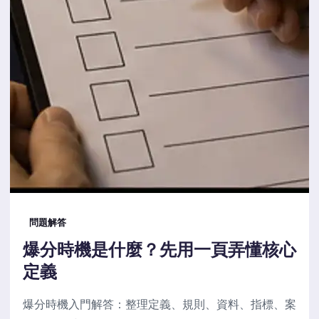
問題解答
爆分時機是什麼？先用一頁弄懂核心
定義
爆分時機入門解答：整理定義、規則、資料、指標、案