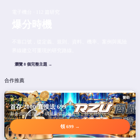
電子機台 · 112 篇研究
爆分時機
不靠口號，從定義、規則、資料、機率、案例與風險
界線建立可重現的研究路線。
瀏覽 8 個完整主題 →
合作推薦
贊助
第一筆就多三成本金
首存 2000 直接送 699
新會員限定加碼，碼量只要彩金五倍，領完就能玩。
領 699 →