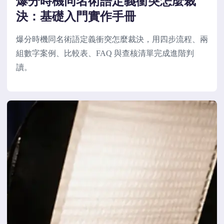
爆分時機同名術語定義衝突怎麼裁
決：基礎入門實作手冊
爆分時機同名術語定義衝突怎麼裁決，用四步流程、兩
組數字案例、比較表、FAQ 與查核清單完成進階判
讀。