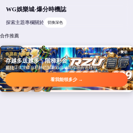
WG娛樂城-爆分時機誌
探索
主題
專欄
關於
切換深色
合作推薦
贊助
你現在卡在哪一階？
存越多送越多，階梯彩金
累積儲值達標自動解鎖對應彩金，階梯越高送越狠。
看我能領多少 →