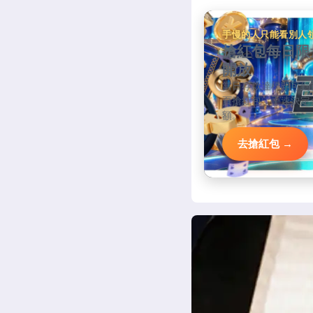
手慢的人只能看別人
搶紅包每日限
開放
當日存款達標即可到
頁搶紅包，手速決定
額。
去搶紅包 →