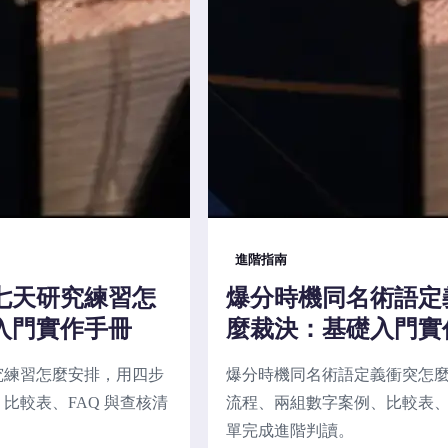
進階指南
七天研究練習怎
爆分時機同名術語定
入門實作手冊
麼裁決：基礎入門實
究練習怎麼安排，用四步
爆分時機同名術語定義衝突怎
比較表、FAQ 與查核清
流程、兩組數字案例、比較表、F
單完成進階判讀。