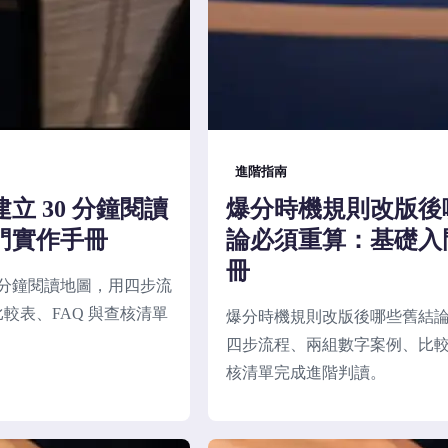
進階指南
立 30 分鐘閱讀
爆分時機規則改版後
門實作手冊
論必須重算：基礎入
冊
0 分鐘閱讀地圖，用四步流
較表、FAQ 與查核清單
爆分時機規則改版後哪些舊結
四步流程、兩組數字案例、比較表
核清單完成進階判讀。