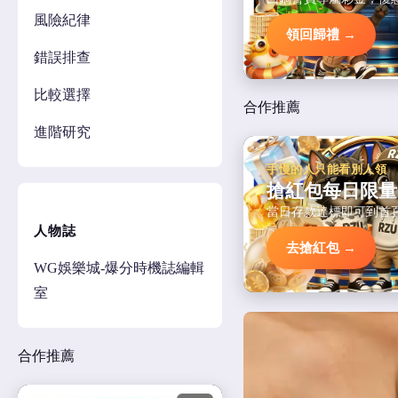
風險紀律
領回歸禮 →
錯誤排查
比較選擇
合作推薦
進階研究
手慢的人只能看別人領
搶紅包每日限量
當日存款達標即可到首
人物誌
去搶紅包 →
WG娛樂城-爆分時機誌編輯
室
合作推薦