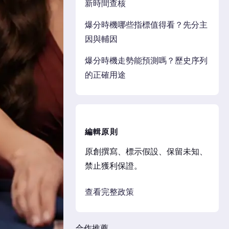
新時間查核
爆分時機哪些指標值得看？先分主
因與輔因
爆分時機走勢能預測嗎？歷史序列
的正確用途
編輯原則
原創撰寫、標示假設、保留未知、
禁止獲利保證。
查看完整政策
合作推薦