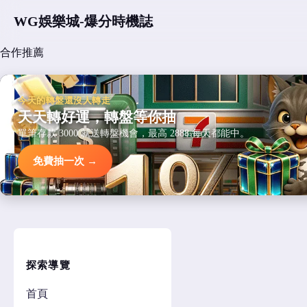
WG娛樂城-爆分時機誌
合作推薦
今天的轉盤還沒人轉走
天天轉好運，轉盤等你抽
單筆存款 3000 就送轉盤機會，最高 2888 每天都能中。
免費抽一次 →
探索導覽
首頁