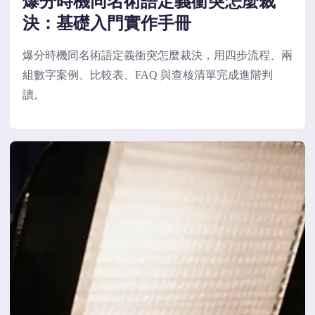
爆分時機同名術語定義衝突怎麼裁
決：基礎入門實作手冊
爆分時機同名術語定義衝突怎麼裁決，用四步流程、兩
組數字案例、比較表、FAQ 與查核清單完成進階判
讀。