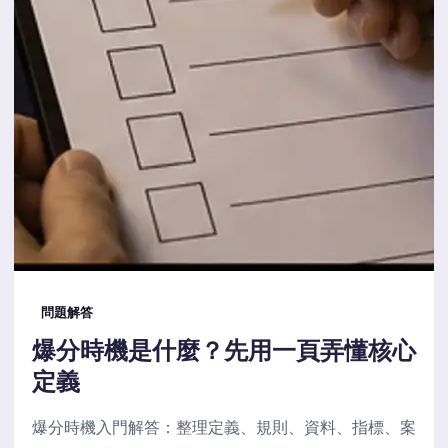
問題解答
爆分時機是什麼？先用一頁弄懂核心
定義
爆分時機入門解答：整理定義、規則、資料、指標、案