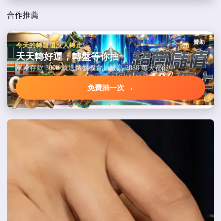
合作推薦
贊助
今天的轉盤還沒人轉走
天天轉好運，轉盤等你抽
單筆存款 3000 就送轉盤機會，最高 2888 每天都能中。
免費抽一次 →