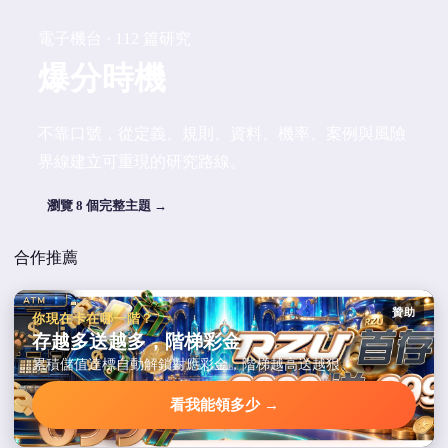
電子機台 · 112 篇研究
爆分時機
不靠口號，從定義、規則、資料、機率、案例與風險
界線建立可重現的研究路線。
瀏覽 8 個完整主題 →
合作推薦
贊助
你現在卡在哪一階？
存越多送越多，階梯彩金
累積儲值達標自動解鎖對應彩金，階梯越高送越狠。
看我能領多少 →