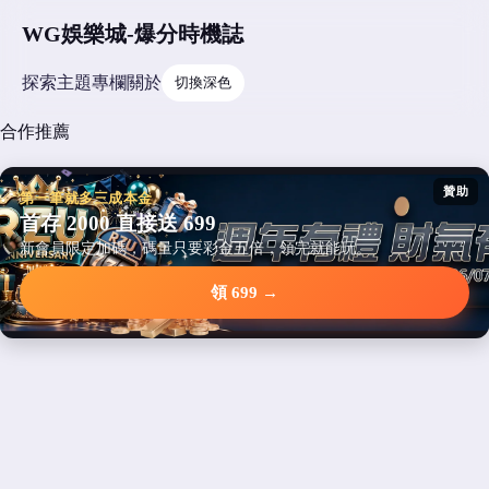
WG娛樂城-爆分時機誌
探索
主題
專欄
關於
切換深色
合作推薦
贊助
第一筆就多三成本金
首存 2000 直接送 699
新會員限定加碼，碼量只要彩金五倍，領完就能玩。
領 699 →