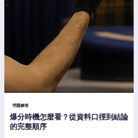
問題解答
爆分時機怎麼看？從資料口徑到結論
的完整順序