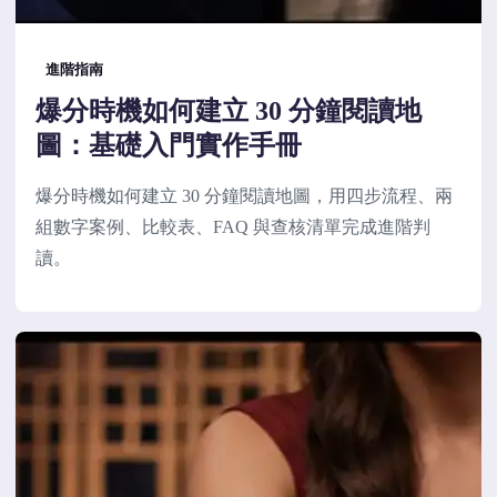
進階指南
爆分時機如何建立 30 分鐘閱讀地
圖：基礎入門實作手冊
爆分時機如何建立 30 分鐘閱讀地圖，用四步流程、兩
組數字案例、比較表、FAQ 與查核清單完成進階判
讀。