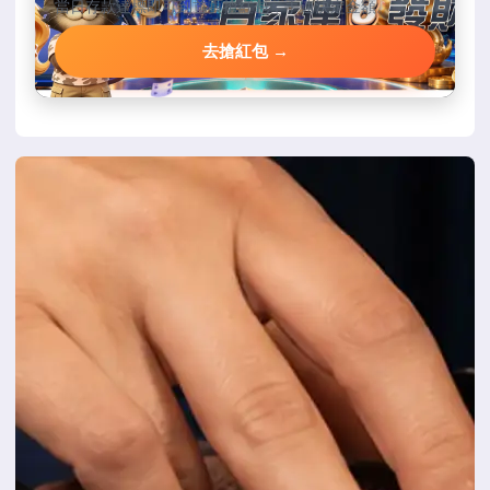
當日存款達標即可到首頁搶紅包，手速決定金額。
去搶紅包 →