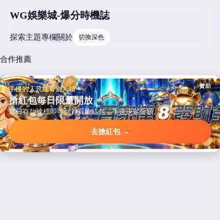
WG娛樂城-爆分時機誌
探索
主題
專欄
關於
切換深色
合作推薦
贊助
手慢的人只能看別人領
搶紅包每日限量開放
當日存款達標即可到首頁搶紅包，手速決定金額。
去搶紅包 →