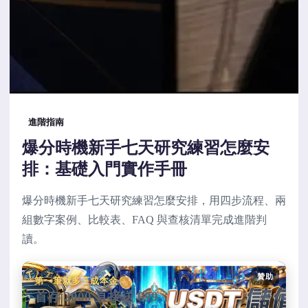
進階指南
爆分時機新手七天研究練習怎麼安
排：基礎入門實作手冊
爆分時機新手七天研究練習怎麼安排，用四步流程、兩
組數字案例、比較表、FAQ 與查核清單完成進階判
讀。
贊助
第一筆就多三成本金
首存 2000 直接送 699