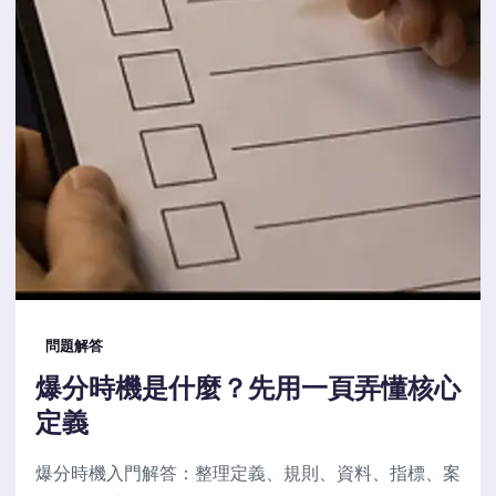
問題解答
爆分時機是什麼？先用一頁弄懂核心
定義
爆分時機入門解答：整理定義、規則、資料、指標、案