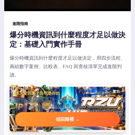
進階指南
爆分時機資訊到什麼程度才足以做決
定：基礎入門實作手冊
爆分時機資訊到什麼程度才足以做決定，用四步流程、
兩組數字案例、比較表、FAQ 與查核清單完成進階判
讀。
贊助
很久沒回來？這包是你的
老玩家回歸再送一次
回鍋會員專屬彩金，優惠頁面一鍵領取不用問客服。
領回歸禮 →