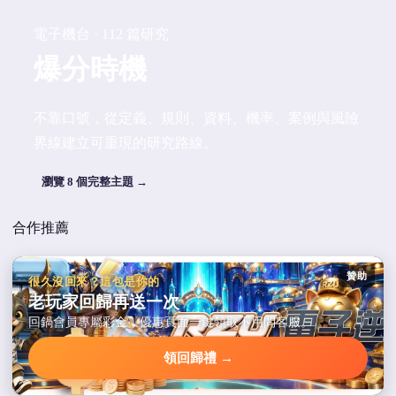
電子機台 · 112 篇研究
爆分時機
不靠口號，從定義、規則、資料、機率、案例與風險
界線建立可重現的研究路線。
瀏覽 8 個完整主題 →
合作推薦
贊助
很久沒回來？這包是你的
老玩家回歸再送一次
回鍋會員專屬彩金，優惠頁面一鍵領取不用問客服。
領回歸禮 →