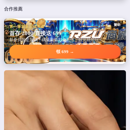
合作推薦
贊助
第一筆就多三成本金
首存 2000 直接送 699
新會員限定加碼，碼量只要彩金五倍，領完就能玩。
領 699 →