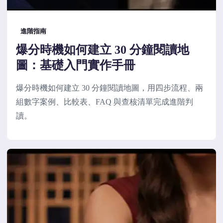
進階指南
爆分時機如何建立 30 分鐘閱讀地
圖：基礎入門實作手冊
爆分時機如何建立 30 分鐘閱讀地圖，用四步流程、兩
組數字案例、比較表、FAQ 與查核清單完成進階判
讀。