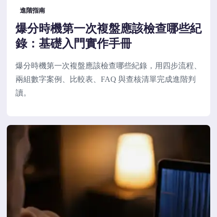
進階指南
爆分時機第一次複盤應該檢查哪些紀
錄：基礎入門實作手冊
爆分時機第一次複盤應該檢查哪些紀錄，用四步流程、
兩組數字案例、比較表、FAQ 與查核清單完成進階判
讀。