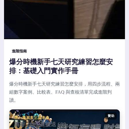
進階指南
爆分時機新手七天研究練習怎麼安
排：基礎入門實作手冊
爆分時機新手七天研究練習怎麼安排，用四步流程、兩
組數字案例、比較表、FAQ 與查核清單完成進階判
讀。
贊助
第一筆就多三成本金
首存 2000 直接送 699