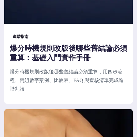
進階指南
爆分時機規則改版後哪些舊結論必須
重算：基礎入門實作手冊
爆分時機規則改版後哪些舊結論必須重算，用四步流
程、兩組數字案例、比較表、FAQ 與查核清單完成進
階判讀。