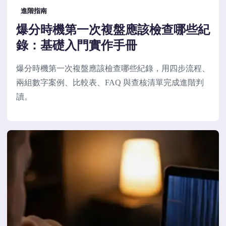
進階指南
爆分時機第一次複盤應該檢查哪些紀
錄：基礎入門實作手冊
爆分時機第一次複盤應該檢查哪些紀錄，用四步流程、
兩組數字案例、比較表、FAQ 與查核清單完成進階判
讀。