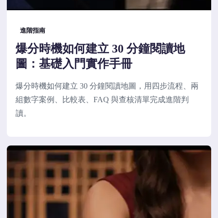
進階指南
爆分時機如何建立 30 分鐘閱讀地
圖：基礎入門實作手冊
爆分時機如何建立 30 分鐘閱讀地圖，用四步流程、兩
組數字案例、比較表、FAQ 與查核清單完成進階判
讀。