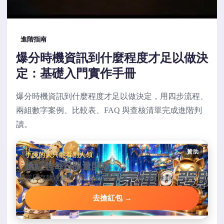
進階指南
爆分時機資訊到什麼程度才足以做決
定：基礎入門實作手冊
爆分時機資訊到什麼程度才足以做決定，用四步流程、
兩組數字案例、比較表、FAQ 與查核清單完成進階判
讀。
贊助
手慢的人只能看別人領
搶紅包每日限量開放
當日存款達標即可到首頁搶紅包，手速決定金額。
去搶紅包 →