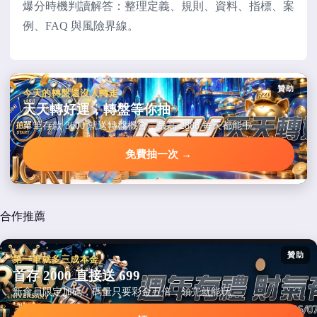
爆分時機判讀解答：整理定義、規則、資料、指標、案
例、FAQ 與風險界線。
贊助
今天的轉盤還沒人轉走
天天轉好運，轉盤等你抽
單筆存款 3000 就送轉盤機會，最高 2888 每天都能中。
免費抽一次 →
合作推薦
贊助
第一筆就多三成本金
首存 2000 直接送 699
新會員限定加碼，碼量只要彩金五倍，領完就能玩。