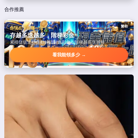
合作推薦
贊助
你現在卡在哪一階？
存越多送越多，階梯彩金
累積儲值達標自動解鎖對應彩金，階梯越高送越狠。
看我能領多少 →