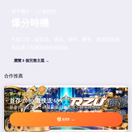
電子機台 · 112 篇研究
爆分時機
不靠口號，從定義、規則、資料、機率、案例與風險
界線建立可重現的研究路線。
瀏覽 8 個完整主題 →
合作推薦
贊助
第一筆就多三成本金
首存 2000 直接送 699
新會員限定加碼，碼量只要彩金五倍，領完就能玩。
領 699 →